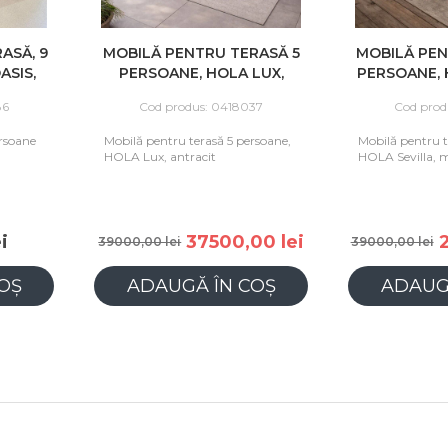
ASĂ, 9
MOBILĂ PENTRU TERASĂ 5
MOBILĂ PEN
ASIS,
PERSOANE, HOLA LUX,
PERSOANE, 
ANTRACIT
M
86
Cod produs: 0418037
Cod prod
ersoane
Mobilă pentru terasă 5 persoane,
Mobilă pentru t
HOLA Lux, antracit
HOLA Sevilla, 
i
37500,00 lei
39000,00 lei
39000,00 lei
OȘ
ADAUGĂ ÎN COȘ
ADAUG