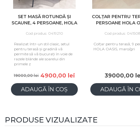
SET MASĂ ROTUNDĂ ȘI
COLȚAR PENTRU TER
SCAUNE, 4 PERSOANE, HOLA
PERSOANE HOLA O
CREATIV, ANTRACIT
MARO/GRI
Cod produs: 0419210
Cod produs: 04150
Realizat într-un stil clasic, setul
Colțar pentru terasă, 9 p
pentru terasă și gradină vă
HOLA OASIS, maro/gri
permite să vă bucurați în voie de
razele blânde ale soarelui din
primele z
4900,00 lei
39000,00 le
19000,00 lei
ADAUGĂ ÎN COȘ
ADAUGĂ ÎN C
PRODUSE VIZUALIZATE