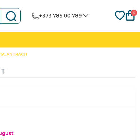
0
+373 785 00 789
IA, ANTRACIT
IT
august