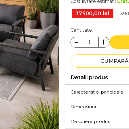
Cost livrare estimat :
Gratu
37500,00
lei
390
Cantitate:
-
+
CUMPARĂ 
Detalii produs
Caracteristici principale
Dimensiuni
Descriere produs