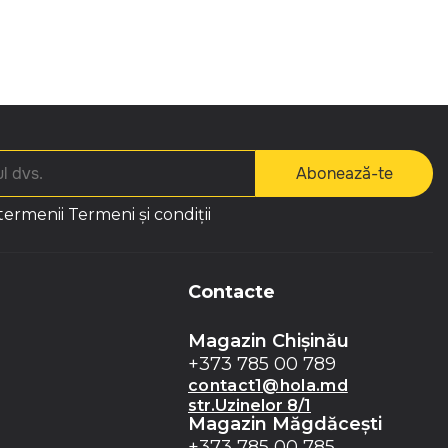
Abonează-te
 termenii
Termeni și condiții
Contacte
Magazin Chișinău
+373 785 00 789
contact1@hola.md
str.Uzinelor 8/1
Magazin Măgdăceşti
+373 785 00 785