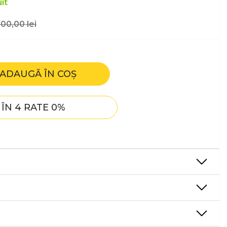
it
00,00
lei
ADAUGĂ ÎN COȘ
ÎN 4 RATE 0%