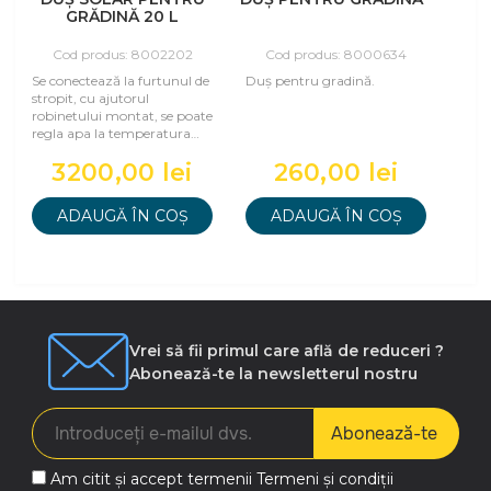
GRĂDINĂ 20 L
Cod produs: 8002202
Cod produs: 8000634
Se conectează la furtunul de
Duș pentru gradină.
stropit, cu ajutorul
robinetului montat, se poate
regla apa la temperatura
dorită.
3200,00 lei
260,00 lei
ADAUGĂ ÎN COȘ
ADAUGĂ ÎN COȘ
Vrei să fii primul care află de reduceri ?
Abonează-te la newsletterul nostru
Abonează-te
Am citit și accept termenii
Termeni și condiții