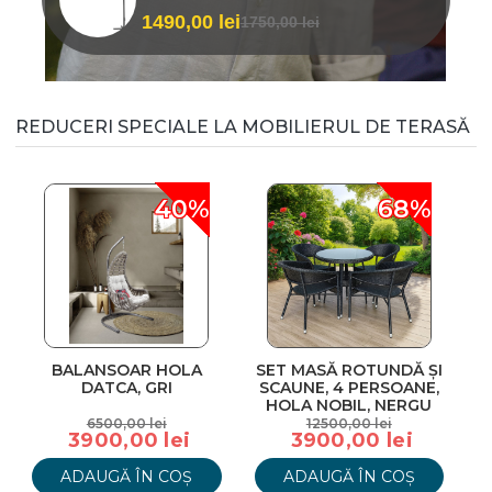
1490,00 lei
1750,00 lei
REDUCERI SPECIALE LA MOBILIERUL DE TERASĂ
40%
68%
BALANSOAR HOLA
SET MASĂ ROTUNDĂ ȘI
DATCA, GRI
SCAUNE, 4 PERSOANE,
HOLA NOBIL, NERGU
6500,00 lei
12500,00 lei
3900,00 lei
3900,00 lei
ADAUGĂ ÎN COȘ
ADAUGĂ ÎN COȘ