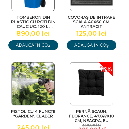
TOMBERON DIN
COVORAȘ DE INTRARE
PLASTIC CU ROȚI DIN
SCALA 40X60 CM,
CAUCIUC, 120 L,
ANTRACIT
STANDART, GERMANIA,
890,00 lei
125,00 lei
ALBASTRU
ADAUGĂ ÎN COȘ
ADAUGĂ ÎN COȘ
13%
PISTOL CU 4 FUNCȚII
PERNĂ SCAUN,
"GARDEN", CLABER
FLORANCE, 47X47X10
CM, NEAGRĂ, EU
330,00 lei
245,00 lei