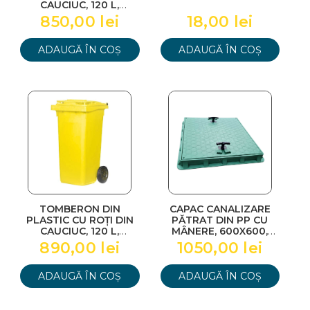
CAUCIUC, 120 L,
STANDART, GERMANIA,
850,00 lei
18,00 lei
NEGRU
ADAUGĂ ÎN COȘ
ADAUGĂ ÎN COȘ
TOMBERON DIN
CAPAC CANALIZARE
PLASTIC CU ROȚI DIN
PĂTRAT DIN PP CU
CAUCIUC, 120 L,
MÂNERE, 600X600,
STANDART, GERMANIA,
VERDE
890,00 lei
1050,00 lei
GALBEN
ADAUGĂ ÎN COȘ
ADAUGĂ ÎN COȘ