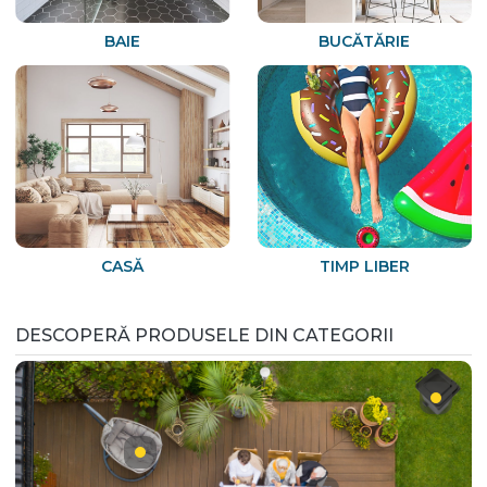
BAIE
BUCĂTĂRIE
CASĂ
TIMP LIBER
DESCOPERĂ PRODUSELE DIN CATEGORII