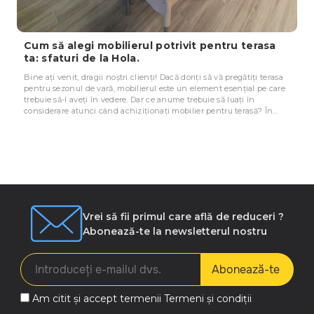
Cinci trucuri experte pentru a transforma
terasa ta într-un spațiu de relaxare perfect
pentru sezonul de primăvară-vară.
Primăvara și vara sunt anotimpurile ideale pentru a petrece timpul
pe terasa ta. Dacă ai o terasă, este important să o pregătești înainte
de a începe sezonul cald. Iată câteva sfaturi pentru a-ți pregăti
terasa pentru sezonul de primăvară-vară: Curăț..
Vrei să fii primul care află de reduceri ?
Abonează-te la newsletterul nostru
Abonează-te
Am citit și accept termenii
Termeni și condiții