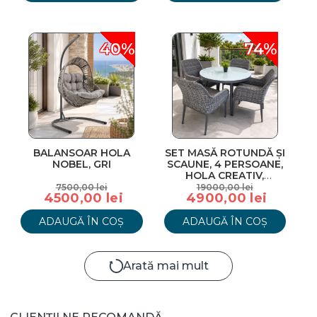
40%
74%
BALANSOAR HOLA
SET MASĂ ROTUNDĂ ȘI
NOBEL, GRI
SCAUNE, 4 PERSOANE,
HOLA CREATIV,
ANTRACIT
7500,00 lei
19000,00 lei
4500,00 lei
4900,00 lei
ADAUGĂ ÎN COȘ
ADAUGĂ ÎN COȘ
Arată mai mult