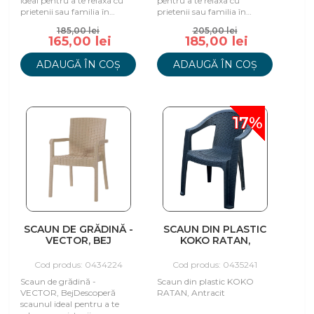
ideal pentru a te relaxa cu
pentru a te relaxa cu
prietenii sau familia în
prietenii sau familia în
propria grădină sau terasă,
propria grădină sau terasă,
185,00 lei
205,00 lei
rezist
rezistent l
165,00 lei
185,00 lei
ADAUGĂ ÎN COȘ
ADAUGĂ ÎN COȘ
17%
SCAUN DE GRĂDINĂ -
SCAUN DIN PLASTIC
VECTOR, BEJ
KOKO RATAN,
ANTRACIT
Cod produs: 0434224
Cod produs: 0435241
Scaun de grădină -
Scaun din plastic KOKO
VECTOR, BejDescoperă
RATAN, Antracit
scaunul ideal pentru a te