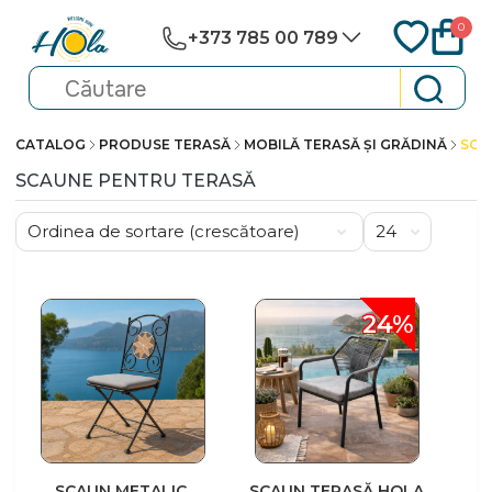
0
+373 785 00 789
CATALOG
PRODUSE TERASĂ
MOBILĂ TERASĂ ȘI GRĂDINĂ
SCA
SCAUNE PENTRU TERASĂ
24%
SCAUN METALIC,
SCAUN TERASĂ HOLA