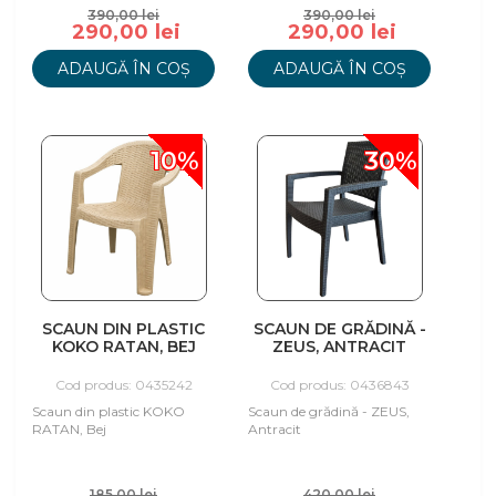
prietenii sau familia în
390,00 lei
390,00 lei
propria grădină sau terasă,
290,00 lei
290,00 lei
rezis
ADAUGĂ ÎN COȘ
ADAUGĂ ÎN COȘ
10%
30%
SCAUN DIN PLASTIC
SCAUN DE GRĂDINĂ -
KOKO RATAN, BEJ
ZEUS, ANTRACIT
Cod produs: 0435242
Cod produs: 0436843
Scaun din plastic KOKO
Scaun de grădină - ZEUS,
RATAN, Bej
Antracit
185,00 lei
420,00 lei