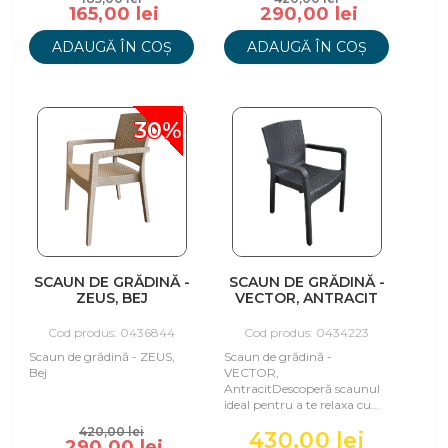
165,00 lei
290,00 lei
ADAUGĂ ÎN COȘ
ADAUGĂ ÎN COȘ
30%
SCAUN DE GRĂDINĂ -
SCAUN DE GRĂDINĂ -
ZEUS, BEJ
VECTOR, ANTRACIT
Cod produs: 0436844
Cod produs: 0434223
Scaun de grădină - ZEUS,
Scaun de grădină -
Bej
VECTOR,
AntracitDescoperă scaunul
ideal pentru a te relaxa cu
prietenii sau familia în
420,00 lei
430,00 lei
propria grădină sau terasă,
290,00 lei