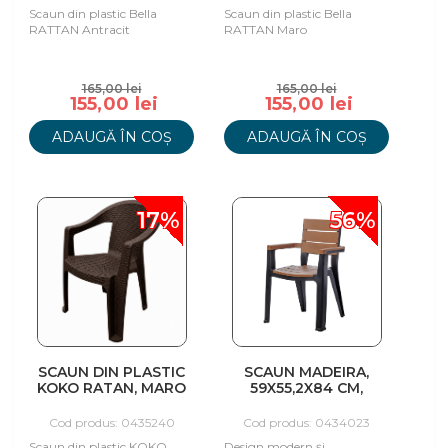
Scaun din plastic Bella
Scaun din plastic Bella
RATTAN Antracit
RATTAN Maro
165,00 lei
165,00 lei
155,00 lei
155,00 lei
ADAUGĂ ÎN COȘ
ADAUGĂ ÎN COȘ
17%
56%
SCAUN DIN PLASTIC
SCAUN MADEIRA,
KOKO RATAN, MARO
59X55,2X84 CM,
TABACO
Cod produs: 0435240
Cod produs: 0434023
Scaun din plastic KOKO
Design modern și