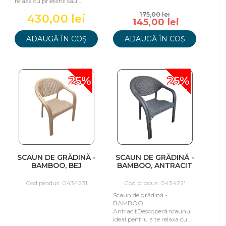
relaxa cu prietenii sau
familia în propria grădină
175,00 lei
430,00 lei
sau terasă, rezistent
145,00 lei
ADAUGĂ ÎN COȘ
ADAUGĂ ÎN COȘ
25%
25%
SCAUN DE GRĂDINĂ -
SCAUN DE GRĂDINĂ -
BAMBOO, BEJ
BAMBOO, ANTRACIT
Cod produs: 0434231
Cod produs: 0434221
Scaun de grădină -
BAMBOO,
AntracitDescoperă scaunul
ideal pentru a te relaxa cu