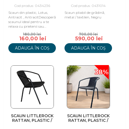
TEXTILEN, NEGRU
Cod produs: 0434236
Cod produs: 0431014
Scaun din plastic, Lotus,
Scaun pliabil de grădină,
Antracit , AntracitDescoperă
metal / textilen, Negru
scaunul ideal pentru a te
relaxa cu prietenii sau
familia în propria grădină
180,00 lei
700,00 lei
sau terasă
160,00 lei
590,00 lei
ADAUGĂ ÎN COȘ
ADAUGĂ ÎN COȘ
38%
SCAUN LITTLEROCK
SCAUN LITTLEROCK
RATTAN, PLASTIC /
RATTAN, PLASTIC /
METAL, NEGRU
METAL, MARO