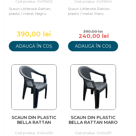
Cod produs: 0431603
Cod produs: 0431604
Scaun Littlerock Rattan,
Scaun Littlerock Rattan,
plastic / metal, Negru
plastic / metal, Maro
390,00 lei
390,00 lei
240,00 lei
ADAUGĂ ÎN COȘ
ADAUGĂ ÎN COȘ
SCAUN DIN PLASTIC
SCAUN DIN PLASTIC
BELLA RATTAN
BELLA RATTAN MARO
ANTRACIT
Cod produs: 0434250
Cod produs: 0434251