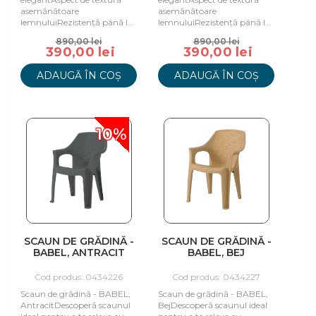
asemănătoare
asemănătoare
lemnuluiRezistență până la
lemnuluiRezistență până la
120 kgPicioare
120 kgPicioare
890,00 lei
890,00 lei
antiderapanteMaterial:
antiderapanteMaterial:
390,00 lei
390,00 lei
Polipropilenă
Polipropilenă
ADAUGĂ ÎN COȘ
ADAUGĂ ÎN COȘ
10%
SCAUN DE GRĂDINĂ -
SCAUN DE GRĂDINĂ -
BABEL, ANTRACIT
BABEL, BEJ
Cod produs: 0434226
Cod produs: 0434227
Scaun de grădină - BABEL,
Scaun de grădină - BABEL,
AntracitDescoperă scaunul
BejDescoperă scaunul ideal