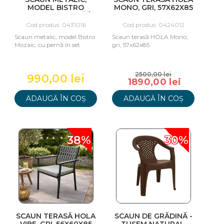
MODEL BISTRO
MONO, GRI, 57X62X85
MOZAIC, CU PERNĂ ÎN
SET
Cod produs: 0431016
Cod produs: 0424012
Scaun metalic, model Bistro
Scaun terasă HOLA Mono,
Mozaic, cu pernă în set
gri, 57x62x85
2500,00 lei
990,00 lei
1890,00 lei
ADAUGĂ ÎN COȘ
ADAUGĂ ÎN COȘ
38%
30%
SCAUN TERASĂ HOLA
SCAUN DE GRĂDINĂ -