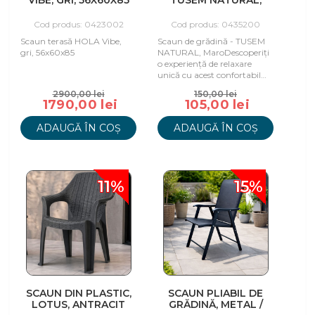
VIBE, GRI, 56X60X85
TUSEM NATURAL,
MARO
Cod produs: 0423002
Cod produs: 0435200
Scaun terasă HOLA Vibe,
Scaun de grădină - TUSEM
gri, 56x60x85
NATURAL, MaroDescoperiți
o experiență de relaxare
unică cu acest confortabil
"scaun de grădină". Fabricat
2900,00 lei
150,00 lei
dintr-un
1790,00 lei
105,00 lei
ADAUGĂ ÎN COȘ
ADAUGĂ ÎN COȘ
11%
15%
SCAUN DIN PLASTIC,
SCAUN PLIABIL DE
LOTUS, ANTRACIT
GRĂDINĂ, METAL /