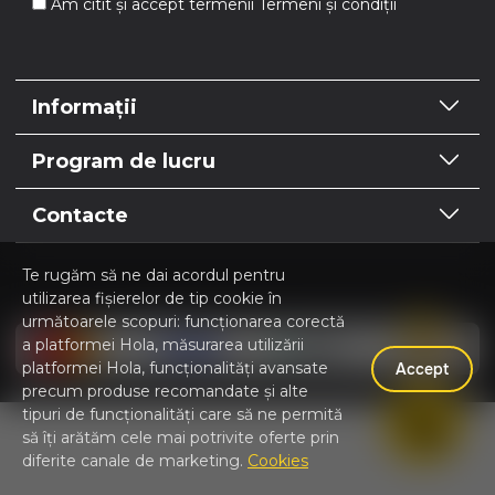
Am citit și accept termenii
Termeni și condiții
Informații
Program de lucru
Contacte
Te rugăm să ne dai acordul pentru
utilizarea fișierelor de tip cookie în
Hola | Magazin online Home & Garden © 2026
următoarele scopuri: funcționarea corectă
a platformei Hola, măsurarea utilizării
platformei Hola, funcționalități avansate
Accept
precum produse recomandate și alte
tipuri de funcționalități care să ne permită
să îți arătăm cele mai potrivite oferte prin
diferite canale de marketing.
Cookies