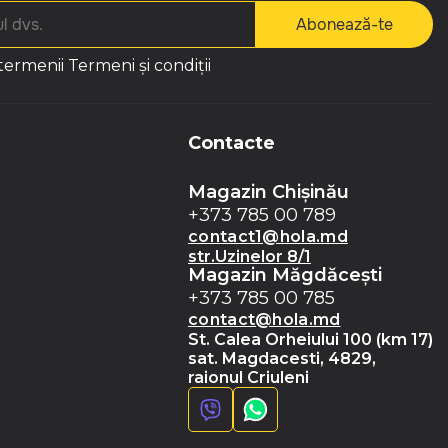
Abonează-te
 termenii
Termeni și condiții
Contacte
Magazin Chișinău
+373 785 00 789
contact1@hola.md
str.Uzinelor 8/1
Magazin Măgdăceşti
+373 785 00 785
contact@hola.md
St. Calea Orheiului 100 (km 17)
sat. Magdacesti, 4829,
raionul Criuleni