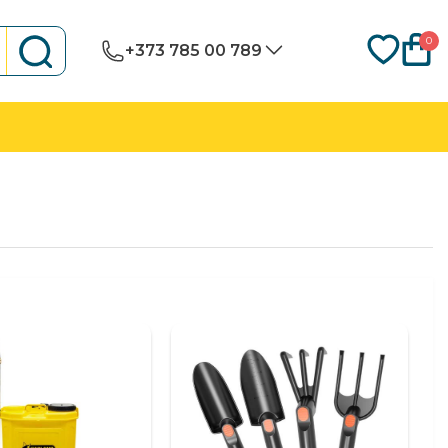
0
+373 785 00 789