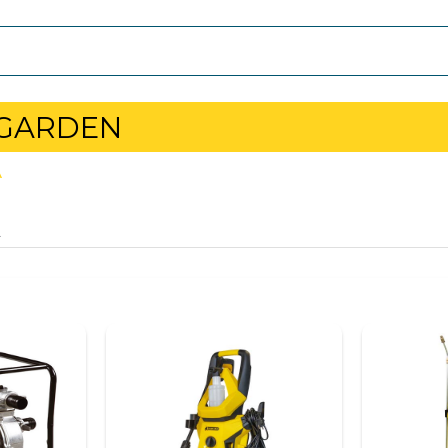
 GARDEN
Ă
Ă