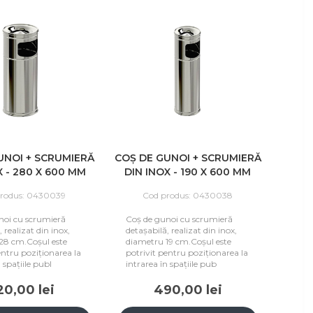
UNOI + SCRUMIERĂ
COȘ DE GUNOI + SCRUMIERĂ
X - 280 X 600 MM
DIN INOX - 190 X 600 MM
rodus: 0430039
Cod produs: 0430038
noi cu scrumieră
Coș de gunoi cu scrumieră
 realizat din inox,
detașabilă, realizat din inox,
28 cm.Coșul este
diametru 19 cm.Coșul este
entru poziționarea la
potrivit pentru poziționarea la
 spațiile publ
intrarea în spațiile pub
20,00 lei
490,00 lei