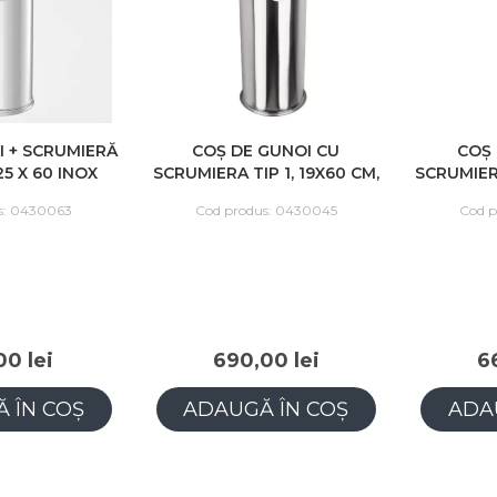
I + SCRUMIERĂ
COȘ DE GUNOI CU
COȘ 
25 X 60 INOX
SCRUMIERA TIP 1, 19X60 CM,
SCRUMIERĂ
INOX
s: 0430063
Cod produs: 0430045
Cod p
00 lei
690,00 lei
6
 ÎN COȘ
ADAUGĂ ÎN COȘ
ADA