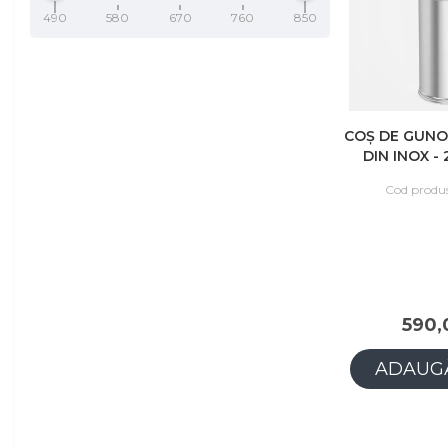
490
580
670
760
850
COȘ DE GUNO
DIN INOX - 
Cod produ
590,
ADAUGĂ