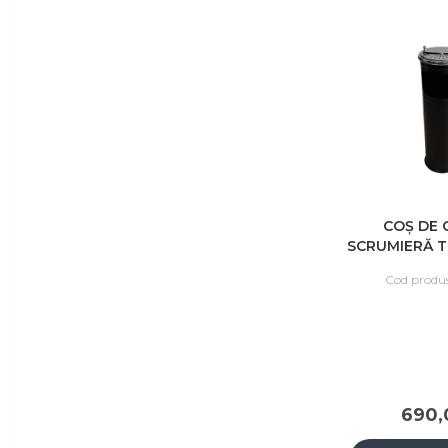
COȘ DE 
SCRUMIERĂ TI
NE
Cod produ
690,