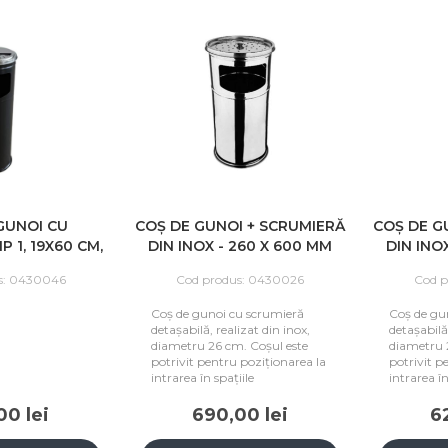
GUNOI CU
COȘ DE GUNOI + SCRUMIERĂ
COȘ DE G
P 1, 19X60 CM,
DIN INOX - 260 X 600 MM
DIN INO
GRU
s: 0430046
Cod produs: 0430026
Cod p
Coș de gunoi cu scrumieră
Coș de gu
detașabilă, realizat din inox,
detașabilă,
diametru 26 cm. Coșul este
diametru 
potrivit pentru poziționarea la
potrivit p
intrarea în spațiile
intrarea în
00 lei
690,00 lei
6