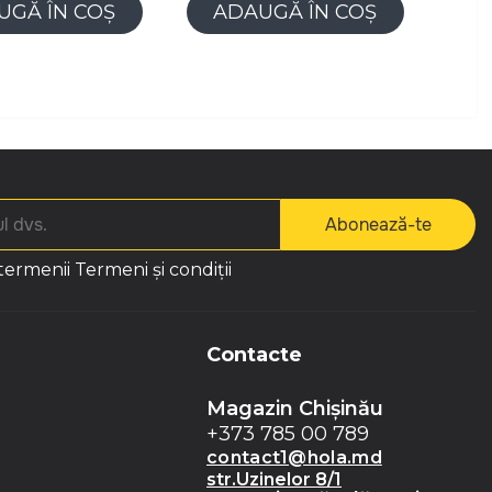
UGĂ ÎN COȘ
ADAUGĂ ÎN COȘ
Abonează-te
 termenii
Termeni și condiții
Contacte
Magazin Chișinău
+373 785 00 789
contact1@hola.md
str.Uzinelor 8/1