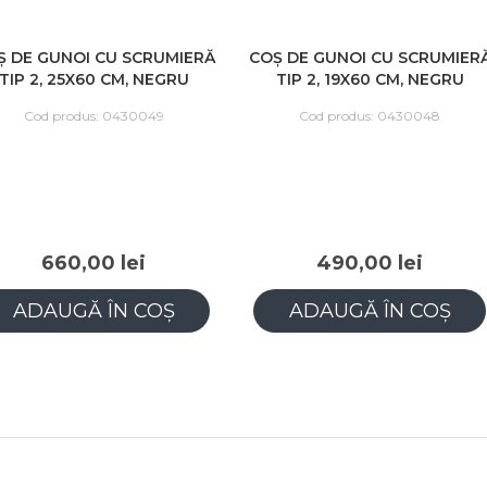
RUMIERĂ
COȘ DE GUNOI CU SCRUMIERĂ
COȘ DE GUNO
NEGRU
TIP 2, 19X60 CM, NEGRU
TIP 1, 19X
49
Cod produs: 0430048
Cod prod
490,00 lei
690,
OȘ
ADAUGĂ ÎN COȘ
ADAUG