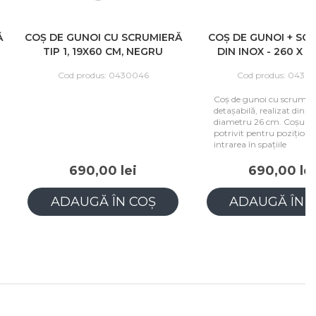
I CU SCRUMIERĂ
COȘ DE GUNOI + SCRUMIERĂ
COȘ 
60 CM, NEGRU
DIN INOX - 260 X 600 MM
DIN
us: 0430046
Cod produs: 0430026
Coș de gunoi cu scrumieră
Coș 
detașabilă, realizat din inox,
detaș
diametru 26 cm. Coșul este
diam
potrivit pentru poziționarea la
potri
intrarea în spațiile
intra
00 lei
690,00 lei
Ă ÎN COȘ
ADAUGĂ ÎN COȘ