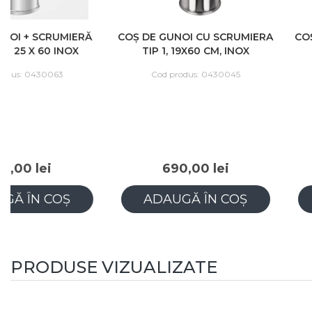
COȘ DE GUNOI CU SCRUMIERA
COȘ DE GUNOI CU SC
TIP 1, 19X60 CM, INOX
TIP 2, 25X60 CM, 
Cod produs: 0430045
Cod produs: 04300
690,00 lei
660,00 lei
ADAUGĂ ÎN COȘ
ADAUGĂ ÎN C
PRODUSE VIZUALIZATE