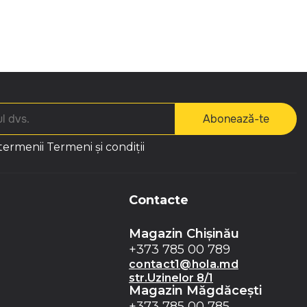
Abonează-te
 termenii
Termeni și condiții
Contacte
Magazin Chișinău
+373 785 00 789
contact1@hola.md
str.Uzinelor 8/1
Magazin Măgdăceşti
+373 785 00 785