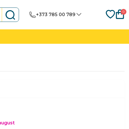
0
+373 785 00 789
 august