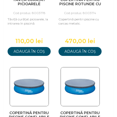
PICIOARELE
PISCINE ROTUNDE CU
CADRU METALIC DE
457 CM
Cod produs: 8003178
Cod produs: 8003174
Tăviță curățat picioarele, la
Copertină pentri piscine cu
intrarea în piscină.
carcas metalic.
110,00 lei
470,00 lei
ADAUGĂ ÎN COȘ
ADAUGĂ ÎN COȘ
COPERTINĂ PENTRU
COPERTINĂ PENTRU