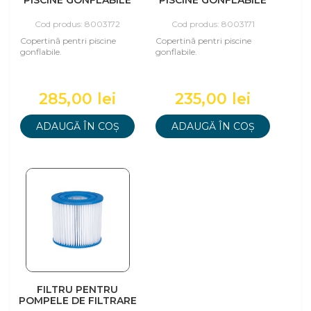
PISCINE GONFLABILE
PISCINE GONFLABILE
DE 366 CM
DE 305 CM
Cod produs: 8003172
Cod produs: 8003171
Copertină pentri piscine
Copertină pentri piscine
gonflabile.
gonflabile.
285,00 lei
235,00 lei
ADAUGĂ ÎN COȘ
ADAUGĂ ÎN COȘ
FILTRU PENTRU
POMPELE DE FILTRARE