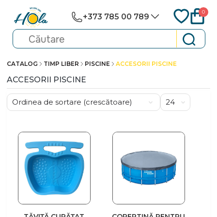
0
+373 785 00 789
CATALOG
TIMP LIBER
PISCINE
ACCESORII PISCINE
ACCESORII PISCINE
TĂVIȚĂ CURĂȚAT
COPERTINĂ PENTRU