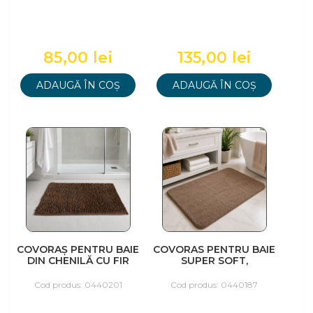
85,00 lei
135,00 lei
ADAUGĂ ÎN COȘ
ADAUGĂ ÎN COȘ
COVORAȘ PENTRU BAIE
COVORAS PENTRU BAIE
DIN CHENILĂ CU FIR
SUPER SOFT,
LUNG, 40X60CM, MARO
60X100CM, MARO
Cod produs: 0440201
Cod produs: 0440187