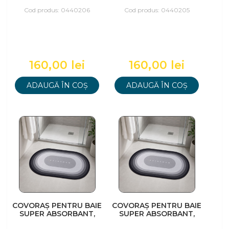
CHENILĂ CU FIR LUNG,
CHENILĂ CU FIR LUNG,
50X80 / 50X40, NEGRU
50X80 / 50X40, MARO
Cod produs: 0440206
Cod produs: 0440205
160,00 lei
160,00 lei
ADAUGĂ ÎN COȘ
ADAUGĂ ÎN COȘ
COVORAȘ PENTRU BAIE
COVORAȘ PENTRU BAIE
SUPER ABSORBANT,
SUPER ABSORBANT,
60X90CM, GRI
50X80CM, GRI