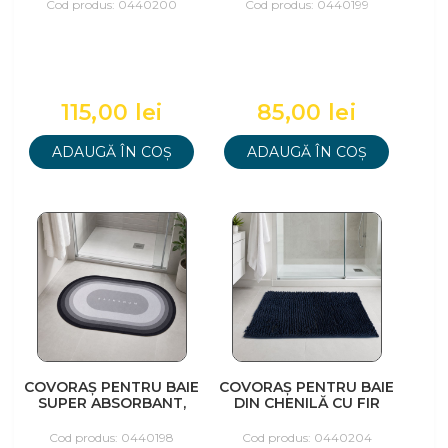
Cod produs: 0440200
Cod produs: 0440199
115,00 lei
85,00 lei
ADAUGĂ ÎN COȘ
ADAUGĂ ÎN COȘ
COVORAȘ PENTRU BAIE
COVORAȘ PENTRU BAIE
SUPER ABSORBANT,
DIN CHENILĂ CU FIR
40X60CM, GRI
LUNG, 50X80CM,
NEGRU
Cod produs: 0440198
Cod produs: 0440204