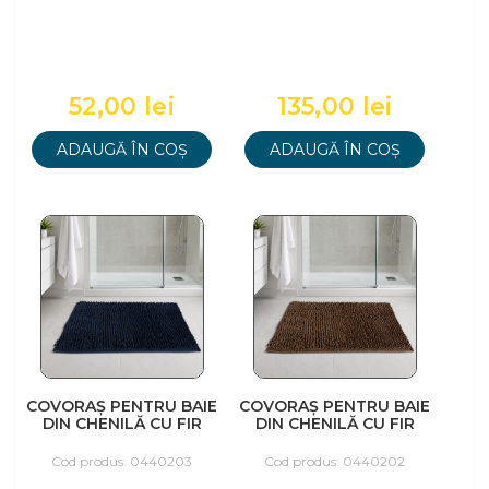
52,00 lei
135,00 lei
ADAUGĂ ÎN COȘ
ADAUGĂ ÎN COȘ
COVORAȘ PENTRU BAIE
COVORAȘ PENTRU BAIE
DIN CHENILĂ CU FIR
DIN CHENILĂ CU FIR
LUNG, 40X60CM,
LUNG, 50X80CM, MARO
NEGRU
Cod produs: 0440203
Cod produs: 0440202