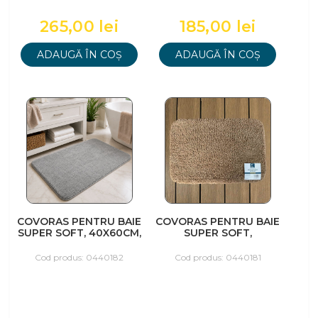
265,00 lei
185,00 lei
ADAUGĂ ÎN COȘ
ADAUGĂ ÎN COȘ
COVORAS PENTRU BAIE
COVORAS PENTRU BAIE
SUPER SOFT, 40X60CM,
SUPER SOFT,
GRI
60X100CM, BEJ
Cod produs: 0440182
Cod produs: 0440181