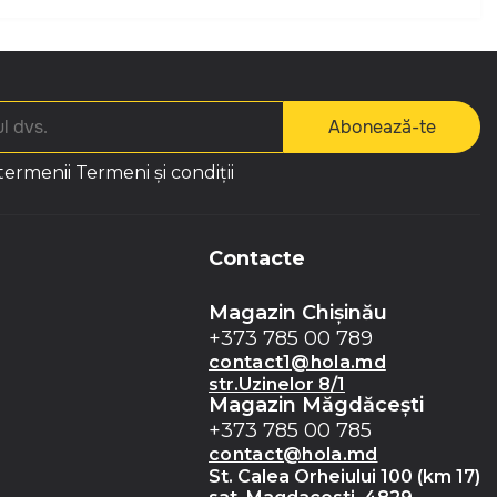
Abonează-te
 termenii
Termeni și condiții
Contacte
Magazin Chișinău
+373 785 00 789
contact1@hola.md
str.Uzinelor 8/1
Magazin Măgdăceşti
+373 785 00 785
contact@hola.md
St. Calea Orheiului 100 (km 17)