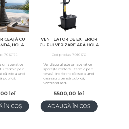
R CEAȚĂ CU
VENTILATOR DE EXTERIOR
NDĂ, HOLA
CU PULVERIZARE APĂ HOLA
SIGN
COOL
s: 7010172
Cod produs: 7010170
te un aparat ce
Ventilatorul este un aparat ce
tul termic pe o
sporește confortul termic pe o
nt că este a unei
terasă, indiferent că este a unei
să publică,
case sau o terasă publică,
ventilând aerul
00 lei
5500,00 lei
 ÎN COȘ
ADAUGĂ ÎN COȘ