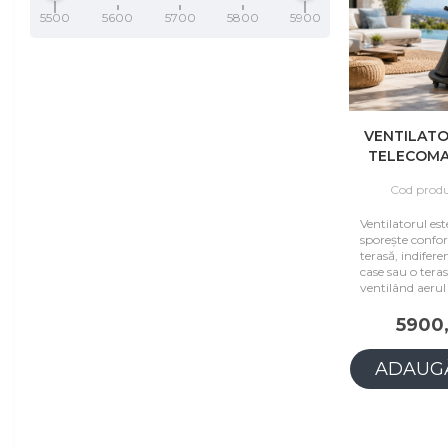
5500
5600
5700
5800
5900
VENTILATO
TELECOMA
DE
Cod produ
Ventilatorul es
sporește confor
terasă, indifere
case sau o tera
ventilând aerul
5900,
ADAUGĂ