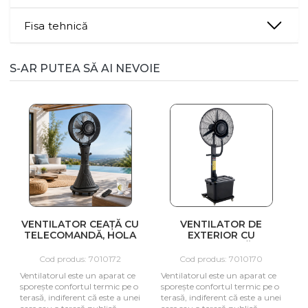
Fisa tehnică
S-AR PUTEA SĂ AI NEVOIE
VENTILATOR CEAȚĂ CU
VENTILATOR DE
TELECOMANDĂ, HOLA
EXTERIOR CU
DESIGN
PULVERIZARE APĂ HOLA
COOL
Cod produs: 7010172
Cod produs: 7010170
Ventilatorul este un aparat ce
Ventilatorul este un aparat ce
sporește confortul termic pe o
sporește confortul termic pe o
terasă, indiferent că este a unei
terasă, indiferent că este a unei