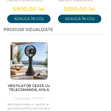
case sau o terasă publică,
case sau o terasă publică,
ventilând aerul
ventilând aerul
5900,00 lei
5500,00 lei
ADAUGĂ ÎN COȘ
ADAUGĂ ÎN COȘ
PRODUSE VIZUALIZATE
VENTILATOR CEAȚĂ CU
TELECOMANDĂ, HOLA
DESIGN
Cod produs: 7010172
Ventilatorul este un aparat ce
sporește confortul termic pe o