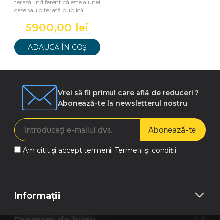
terasă, indiferent că este a unei
case sau o terasă publică,
ventilând aerul
5900,00 lei
ADAUGĂ ÎN COȘ
Vrei să fii primul care află de reduceri ?
Abonează-te la newsletterul nostru
Abonează-te
Am citit și accept termenii
Termeni și condiții
Informații