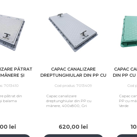
IZARE PĂTRAT
CAPAC CANALIZARE
CAPAC CA
 MÂNERE ȘI
DREPTUNGHIULAR DIN PP CU
DIN PP CU
0X900, GRI
MÂNERE, 400X800, GRI
s: 7013410
Cod produs: 7013409
Cod 
re pătrat din
Capac canalizare
Capac can
și balama
dreptunghiular din PP cu
PP cu mâ
mânere, 400x800, Gri
Verde
00 lei
620,00 lei
10