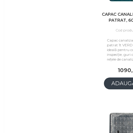
CAPAC CANAL
PATRAT, 60
VE
Cod produ
Capac canalizar
patrat 1t VERD
ideală pentru 
inspecție, guri d
rețele de canali
1090,
ADAUGĂ