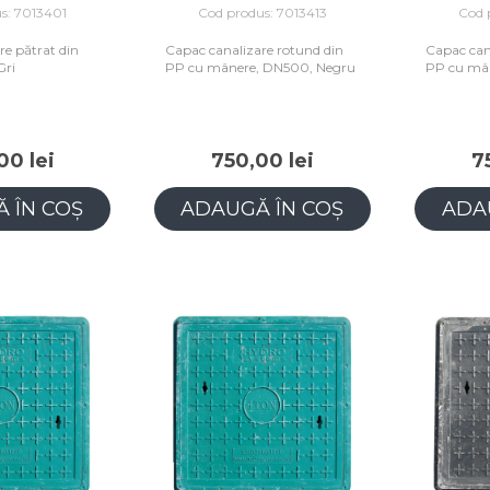
s: 7013401
Cod produs: 7013413
Cod 
re pătrat din
Capac canalizare rotund din
Capac can
Gri
PP cu mânere, DN500, Negru
PP cu mân
00 lei
750,00 lei
7
 ÎN COȘ
ADAUGĂ ÎN COȘ
ADA