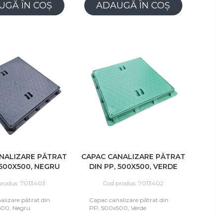
UGĂ ÎN COȘ
ADAUGĂ ÎN COȘ
NALIZARE PĂTRAT
CAPAC CANALIZARE PĂTRAT
 500X500, NEGRU
DIN PP, 500X500, VERDE
produs: 7013403
Cod produs: 7013402
alizare pătrat din
Capac canalizare pătrat din
500, Negru
PP, 500x500, Verde