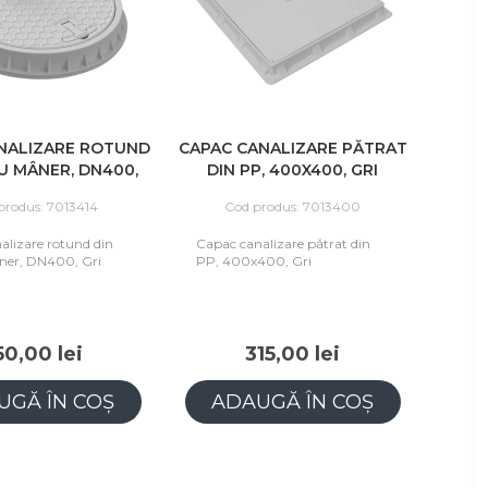
NALIZARE ROTUND
CAPAC CANALIZARE PĂTRAT
CU MÂNER, DN400,
DIN PP, 400X400, GRI
GRI
produs: 7013414
Cod produs: 7013400
alizare rotund din
Capac canalizare pătrat din
ner, DN400, Gri
PP, 400x400, Gri
50,00 lei
315,00 lei
UGĂ ÎN COȘ
ADAUGĂ ÎN COȘ