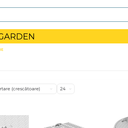
 GARDEN
RE