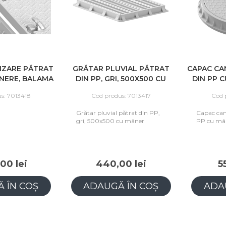
IZARE PĂTRAT
GRĂTAR PLUVIAL PĂTRAT
CAPAC CA
ÂNERE, BALAMA
DIN PP, GRI, 500X500 CU
DIN PP 
00X1000, GRI
MÂNER
s: 7013418
Cod produs: 7013417
Cod 
Grătar pluvial pătrat din PP,
Capac can
gri, 500x500 cu mâner
PP cu mâ
00 lei
440,00 lei
5
 ÎN COȘ
ADAUGĂ ÎN COȘ
ADA