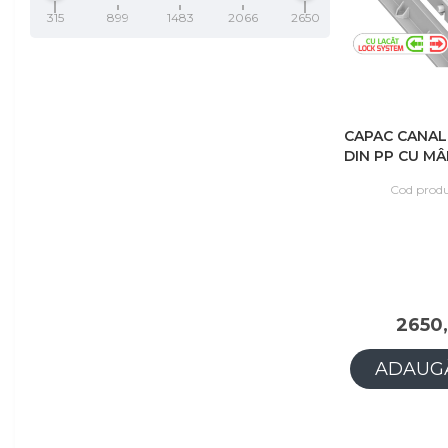
315
899
1483
2066
2650
CAPAC CANAL
DIN PP CU M
ȘI LACĂT-9
Cod produ
2650,
ADAUGĂ