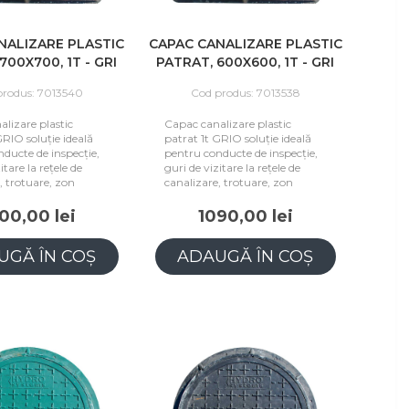
NALIZARE PLASTIC
CAPAC CANALIZARE PLASTIC
PATRAT, 700X700, 1T - GRI
PATRAT, 600X600, 1T - GRI
produs: 7013540
Cod produs: 7013538
lizare plastic
Capac canalizare plastic
GRIO soluție ideală
patrat 1t GRIO soluție ideală
ducte de inspecție,
pentru conducte de inspecție,
itare la rețele de
guri de vizitare la rețele de
, trotuare, zon
canalizare, trotuare, zon
00,00 lei
1090,00 lei
UGĂ ÎN COȘ
ADAUGĂ ÎN COȘ