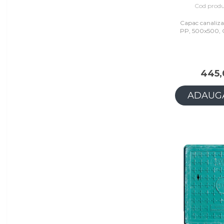
Cod produ
Capac canaliza
PP, 500x500, 
445,
ADAUGĂ