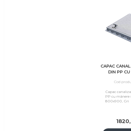
CAPAC CANAL
DIN PP CU
BALAMA 80
Cod produ
Capac canaliza
PP cu mânere 
800x900, Gri
1820,