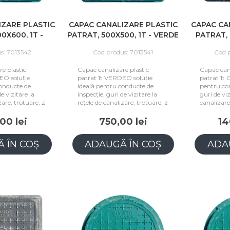
IZARE PLASTIC
CAPAC CANALIZARE PLASTIC
CAPAC CA
0X600, 1T -
PATRAT, 500X500, 1T - VERDE
RDE
s: 7013542
Cod produs: 7013541
Cod 
e plastic
Capac canalizare plastic
Capac cana
EO soluție
patrat 1t VERDEO soluție
patrat 1t 
conducte de
ideală pentru conducte de
pentru con
e vizitare la
inspecție, guri de vizitare la
guri de viz
zare, trotuare, z
rețele de canalizare, trotuare, z
canalizare
00 lei
750,00 lei
14
 ÎN COȘ
ADAUGĂ ÎN COȘ
ADA