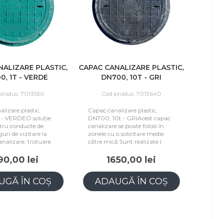
NALIZARE PLASTIC,
CAPAC CANALIZARE PLASTIC,
0, 1T - VERDE
DN700, 10T - GRI
produs: 7013560
Cod produs: 7013640
lizare plastic,
Capac canalizare plastic,
 - VERDEO soluție
DN700, 10t - GRIAcest capac
ntru conducte de
canalizare se poate folosi în
guri de vizitare la
zonele cu o solicitare medie
canalizare, trotuare
către mică.Sunt realizate î
90,00 lei
1650,00 lei
UGĂ ÎN COȘ
ADAUGĂ ÎN COȘ