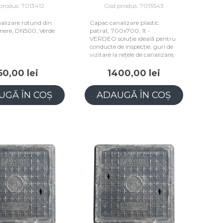
produs: 7013412
Cod produs: 7013543
alizare rotund din
Capac canalizare plastic
ere, DN500, Verde
patrat, 700x700, 1t -
VERDEO soluție ideală pentru
conducte de inspecție, guri de
vizitare la rețele de canalizare,
50,00 lei
1400,00 lei
UGĂ ÎN COȘ
ADAUGĂ ÎN COȘ