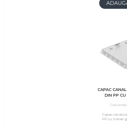
ADAUGĂ
CAPAC CANAL
DIN PP CU
700
Cod produ
Capac canaliza
PP cu mâner g