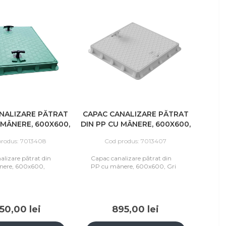
NALIZARE PĂTRAT
CAPAC CANALIZARE PĂTRAT
 MÂNERE, 600X600,
DIN PP CU MÂNERE, 600X600,
VERDE
GRI
produs: 7013408
Cod produs: 7013407
alizare pătrat din
Capac canalizare pătrat din
nere, 600x600,
PP cu mânere, 600x600, Gri
50,00 lei
895,00 lei