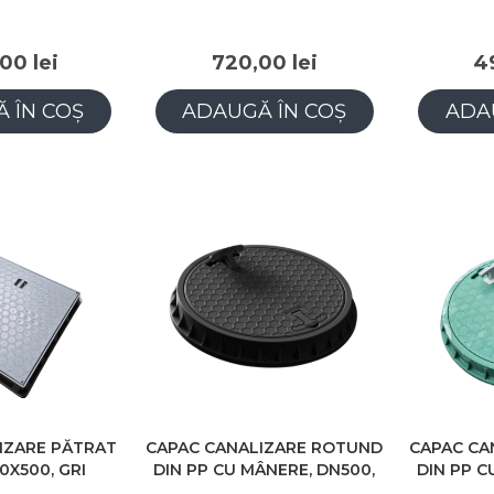
00 lei
720,00 lei
4
 ÎN COȘ
ADAUGĂ ÎN COȘ
ADA
IZARE PĂTRAT
CAPAC CANALIZARE ROTUND
CAPAC CA
00X500, GRI
DIN PP CU MÂNERE, DN500,
DIN PP C
NEGRU