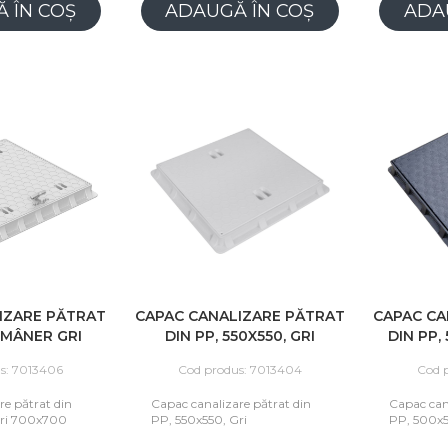
 ÎN COȘ
ADAUGĂ ÎN COȘ
ADA
IZARE PĂTRAT
CAPAC CANALIZARE PĂTRAT
CAPAC CA
 MÂNER GRI
DIN PP, 550X550, GRI
DIN PP,
X700
s: 7013406
Cod produs: 7013404
Cod 
re pătrat din
Capac canalizare pătrat din
Capac can
ri 700x700
PP, 550x550, Gri
PP, 500x