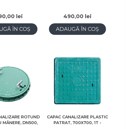
90,00 lei
490,00 lei
UGĂ ÎN COȘ
ADAUGĂ ÎN COȘ
NALIZARE ROTUND
CAPAC CANALIZARE PLASTIC
U MÂNERE, DN500,
PATRAT, 700X700, 1T -
VERDE
VERDE