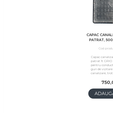
CAPAC CANAL
PATRAT, 500X
Cod produ
Capac canalizar
patrat 1t GRIO 
pentru conducte
guri de vizitare 
canalizare, tro
750,
ADAUGĂ