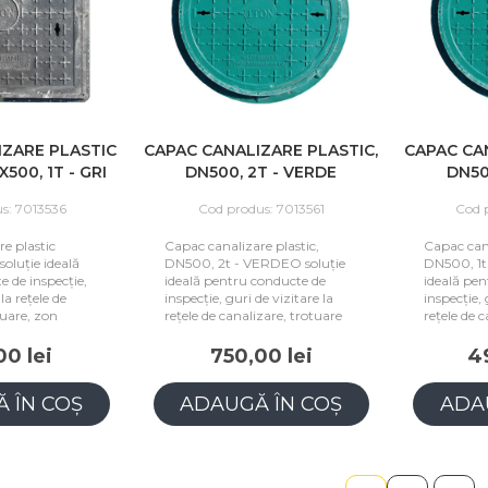
IZARE PLASTIC
CAPAC CANALIZARE PLASTIC,
CAPAC CA
500, 1T - GRI
DN500, 2T - VERDE
DN50
s: 7013536
Cod produs: 7013561
Cod 
e plastic
Capac canalizare plastic,
Capac cana
soluție ideală
DN500, 2t - VERDEO soluție
DN500, 1t
 de inspecție,
ideală pentru conducte de
ideală pe
la rețele de
inspecție, guri de vizitare la
inspecție, 
tuare, zon
rețele de canalizare, trotuare
rețele de 
00 lei
750,00 lei
4
 ÎN COȘ
ADAUGĂ ÎN COȘ
ADA