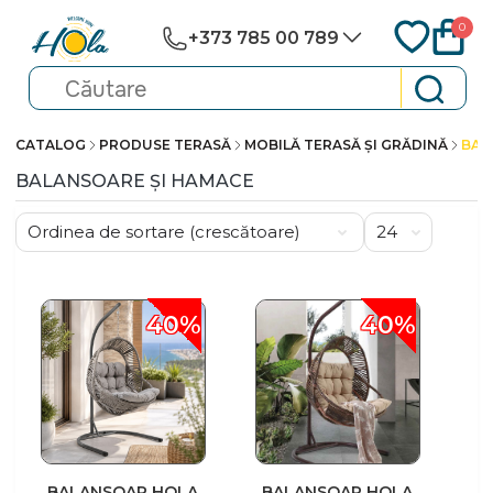
0
+373 785 00 789
CATALOG
PRODUSE TERASĂ
MOBILĂ TERASĂ ȘI GRĂDINĂ
BAL
BALANSOARE ȘI HAMACE
40%
40%
BALANSOAR HOLA
BALANSOAR HOLA