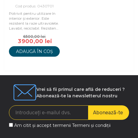
Cod produs: 0430701
Potrivit pentru utilizare în
interior și exterior. Este
rezistent la raze ultraviolete.
Lavabil, reciclabil. Rezistent
la abraziune și condi
6500,00 lei
3900,00 lei
ADAUGĂ ÎN COȘ
Vrei să fii primul care află de reduceri ?
Abonează-te la newsletterul nostru
Abonează-te
Am citit și accept termenii
Termeni și condiții