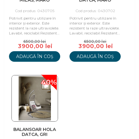
MILAS, MARO
DATCA, MARO
Cod produs: 0430705
Cod produs: 0430702
Potrivit pentru utilizare în
Potrivit pentru utilizare în
interior și exterior. Este
interior și exterior. Este
rezistent la raze ultraviolete.
rezistent la raze ultraviolete.
Lavabil, reciclabil.Rezistent
Lavabil, reciclabil.Rezistent
la abraziune și condiț
la abraziune și condiț
6500,00 lei
6500,00 lei
3900,00 lei
3900,00 lei
ADAUGĂ ÎN COȘ
ADAUGĂ ÎN COȘ
40%
BALANSOAR HOLA
DATCA, GRI