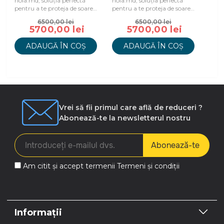
hola.md, soluția perfectă
hola.md, soluția perfectă
pentru a te proteja de soare
pentru a te proteja de soare
și a te bucura de spațiu în
și a te bucura de spațiu în
6500,00 lei
6500,00 lei
aer liber.
aer liber.
5700,00 lei
5700,00 lei
ADAUGĂ ÎN COȘ
ADAUGĂ ÎN COȘ
Vrei să fii primul care află de reduceri ?
Abonează-te la newsletterul nostru
Abonează-te
Am citit și accept termenii
Termeni și condiții
Informații