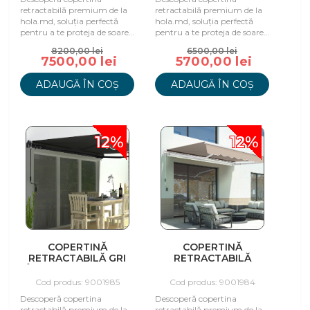
retractabilă premium de la
retractabilă premium de la
hola.md, soluția perfectă
hola.md, soluția perfectă
pentru a te proteja de soare
pentru a te proteja de soare
și a te bucura de spațiu în
și a te bucura de spațiu în
8200,00 lei
6500,00 lei
aer liber.
aer liber.
7500,00 lei
5700,00 lei
ADAUGĂ ÎN COȘ
ADAUGĂ ÎN COȘ
12%
12%
COPERTINĂ
COPERTINĂ
RETRACTABILĂ GRI
RETRACTABILĂ
ÎNCHIS, 295X250 CM
CAPPUCINO, 295X250
CM
Cod produs: 9001985
Cod produs: 9001984
Descoperă copertina
Descoperă copertina
retractabilă premium de la
retractabilă premium de la