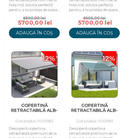
hola.md, soluția perfectă
hola.md, soluția perfectă
pentru a te proteja de soare
pentru a te proteja de soare
și a te bucura de spațiu în
și a te bucura de spațiu în
6500,00 lei
6500,00 lei
aer liber.
aer liber.
5700,00 lei
5700,00 lei
ADAUGĂ ÎN COȘ
ADAUGĂ ÎN COȘ
12%
12%
COPERTINĂ
COPERTINĂ
RETRACTABILĂ ALB-
RETRACTABILĂ ALB-
GRI, 295X250 CM
VERDE, 295X250 CM
Cod produs: 9001983
Cod produs: 9001981
Descoperă copertina
Descoperă copertina
retractabilă premium de la
retractabilă premium de la