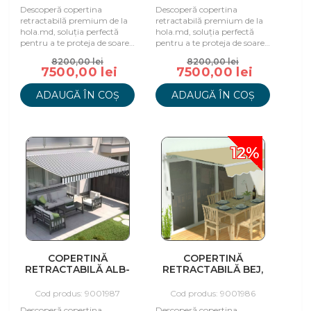
Descoperă copertina
Descoperă copertina
retractabilă premium de la
retractabilă premium de la
hola.md, soluția perfectă
hola.md, soluția perfectă
pentru a te proteja de soare
pentru a te proteja de soare
și a te bucura de spațiu în
și a te bucura de spațiu în
8200,00 lei
8200,00 lei
aer liber.
aer liber.
7500,00 lei
7500,00 lei
ADAUGĂ ÎN COȘ
ADAUGĂ ÎN COȘ
12%
COPERTINĂ
COPERTINĂ
RETRACTABILĂ ALB-
RETRACTABILĂ BEJ,
GRI, 395X300 CM
295X250 CM
Cod produs: 9001987
Cod produs: 9001986
Descoperă copertina
Descoperă copertina