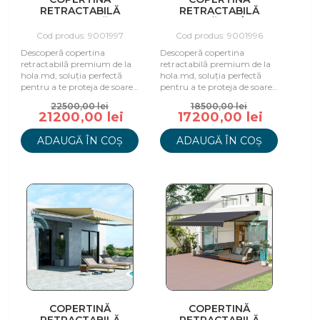
RETRACTABILĂ
RETRACTABILĂ
ELECTRICĂ
ELECTRICĂ GRI ÎNCHIS,
CAPPUCINO, 595X350
495X350 CM
Cod produs: 9001997
Cod produs: 9001996
CM
Descoperă copertina
Descoperă copertina
retractabilă premium de la
retractabilă premium de la
hola.md, soluția perfectă
hola.md, soluția perfectă
pentru a te proteja de soare
pentru a te proteja de soare
și a te bucura de spațiu în
și a te bucura de spațiu în
22500,00 lei
18500,00 lei
aer liber.
aer liber.
21200,00 lei
17200,00 lei
ADAUGĂ ÎN COȘ
ADAUGĂ ÎN COȘ
COPERTINĂ
COPERTINĂ