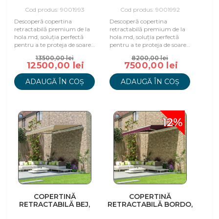
ELECTRICĂ
395X300 CM
CAPPUCINO, 395X300
Cod produs: 9001993
Cod produs: 9001992
CM
Descoperă copertina
Descoperă copertina
retractabilă premium de la
retractabilă premium de la
hola.md, soluția perfectă
hola.md, soluția perfectă
pentru a te proteja de soare
pentru a te proteja de soare
și a te bucura de spațiu în
și a te bucura de spațiu în
13500,00 lei
8200,00 lei
aer liber.
aer liber.
12500,00 lei
7500,00 lei
ADAUGĂ ÎN COȘ
ADAUGĂ ÎN COȘ
12%
COPERTINĂ
COPERTINĂ
RETRACTABILĂ BEJ,
RETRACTABILĂ BORDO,
395X300 CM
295X250 CM