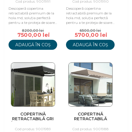
Cod produs: 9001991
Cod produs: 9001990
Descoperă copertina
Descoperă copertina
retractabilă premium de la
retractabilă premium de la
hola.md, soluția perfectă
hola.md, soluția perfectă
pentru a te proteja de soare
pentru a te proteja de soare
și a te bucura de spațiu în
și a te bucura de spațiu în
8200,00 lei
6500,00 lei
aer liber.
aer liber.
7500,00 lei
5700,00 lei
ADAUGĂ ÎN COȘ
ADAUGĂ ÎN COȘ
COPERTINĂ
COPERTINĂ
RETRACTABILĂ GRI
RETRACTABILĂ
ÎNCHIS, 395X300 CM
CAPPUCINO, 395X300
CM
Cod produs: 9001989
Cod produs: 9001988