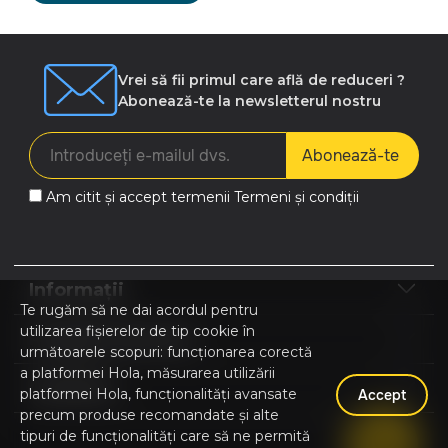
Vrei să fii primul care află de reduceri ?
Abonează-te la newsletterul nostru
Abonează-te
Am citit și accept termenii
Termeni și condiții
Informații
Te rugăm să ne dai acordul pentru
utilizarea fișierelor de tip cookie în
Program de lucru
următoarele scopuri: funcționarea corectă
a platformei Hola, măsurarea utilizării
Contacte
platformei Hola, funcționalități avansate
Accept
precum produse recomandate și alte
tipuri de funcționalități care să ne permită