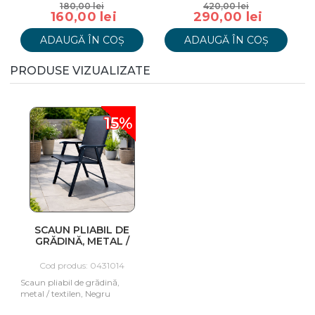
180,00 lei
420,00 lei
160,00 lei
290,00 lei
ADAUGĂ ÎN COȘ
ADAUGĂ ÎN COȘ
PRODUSE VIZUALIZATE
15%
SCAUN PLIABIL DE
GRĂDINĂ, METAL /
TEXTILEN, NEGRU
Cod produs: 0431014
Scaun pliabil de grădină,
metal / textilen, Negru