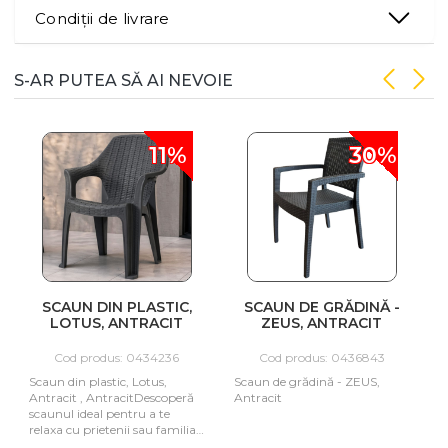
Condiții de livrare
S-AR PUTEA SĂ AI NEVOIE
11%
30%
L
SCAUN DIN PLASTIC,
SCAUN DE GRĂDINĂ -
LOTUS, ANTRACIT
ZEUS, ANTRACIT
Cod produs: 0434236
Cod produs: 0436843
Scaun din plastic, Lotus,
Scaun de grădină - ZEUS,
S
Antracit , AntracitDescoperă
Antracit
scaunul ideal pentru a te
relaxa cu prietenii sau familia
în propria grădină sau terasă