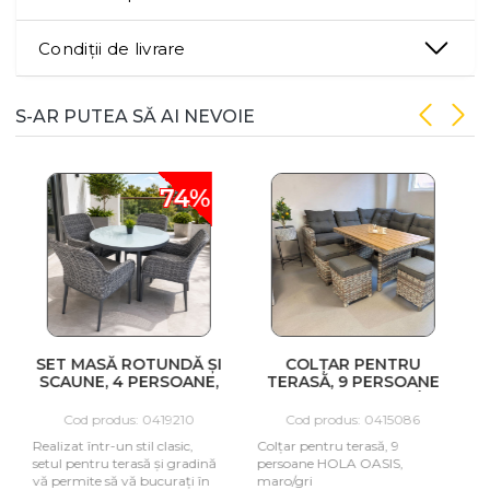
Condiții de livrare
S-AR PUTEA SĂ AI NEVOIE
74%
SET MASĂ ROTUNDĂ ȘI
COLȚAR PENTRU
M
SCAUNE, 4 PERSOANE,
TERASĂ, 9 PERSOANE
5
HOLA CREATIV,
HOLA OASIS, MARO/GRI
ANTRACIT
Cod produs: 0419210
Cod produs: 0415086
Realizat într-un stil clasic,
Colțar pentru terasă, 9
M
setul pentru terasă și gradină
persoane HOLA OASIS,
p
vă permite să vă bucurați în
maro/gri