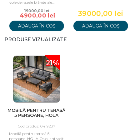
voie de razele blânde ale
soarelui din primele z
19000,00 lei
39000,00 lei
4900,00 lei
ADAUGĂ ÎN COȘ
ADAUGĂ ÎN COȘ
PRODUSE VIZUALIZATE
21%
MOBILĂ PENTRU TERASĂ
5 PERSOANE, HOLA
OSLO, ANTRACIT
Cod produs: 0419237
Mobilă pentru terasă 5
persoane, HOLA Oslo, antracit