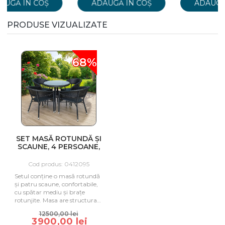
ADAUGĂ ÎN COȘ
ADAUGĂ ÎN COȘ
PRODUSE VIZUALIZATE
68%
SET MASĂ ROTUNDĂ ȘI
SCAUNE, 4 PERSOANE,
HOLA NOBIL, NERGU
Cod produs: 0412095
Setul conține o masă rotundă
și patru scaune, confortabile,
cu spătar mediu și brațe
rotunjite. Masa are structura
metalică și se livreaz
12500,00 lei
3900,00 lei