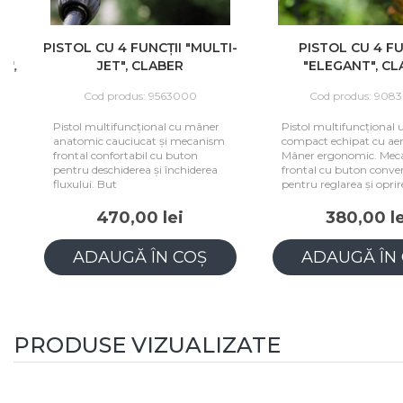
PISTOL CU 4 FUNCȚII "MULTI-
PISTOL CU 4 FUN
,
JET", CLABER
"ELEGANT", CLA
Cod produs: 9563000
Cod produs: 90830
Pistol multifuncțional cu mâner
Pistol multifuncțional ușo
anatomic cauciucat și mecanism
compact echipat cu aerat
frontal confortabil cu buton
Mâner ergonomic. Mecan
pentru deschiderea și închiderea
frontal cu buton convenab
fluxului. But
pentru reglarea și oprirea
470,00 lei
380,00 lei
ADAUGĂ ÎN COȘ
ADAUGĂ ÎN C
PRODUSE VIZUALIZATE