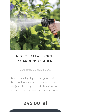
PISTOL CU 4 FUNCȚII
"GARDEN", CLABER
Cod produs: 9373000
Pistol multijet pentru grădină.
Prin rotirea capului pistolului se
obțin diferite jeturi: de la difuz la
concentrat, stropitor, nebulizator
245,00 lei