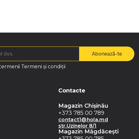
Abonează-te
 termenii
Termeni și condiții
Contacte
Magazin Chișinău
+373 785 00 789
contact1@hola.md
str.Uzinelor 8/1
Magazin Măgdăceşti
+373 785 00 785