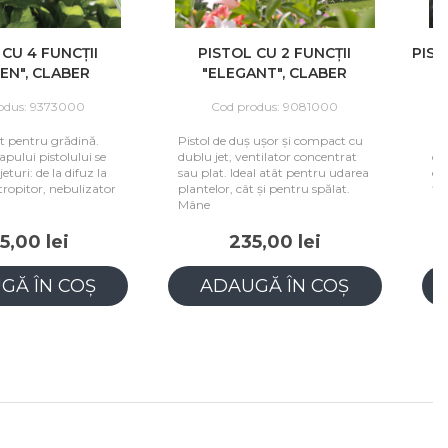
U 4 FUNCȚII
PISTOL CU 2 FUNCȚII
PISTOL
", CLABER
"ELEGANT", CLABER
us: 9373000
Cod produs: 9081000
 pentru grădină.
Pistol de duș ușor și compact cu
Pisto
ului pistolului se
dublu jet, ventilator concentrat
de re
uri: de la difuz la
sau plat. Ideal atât pentru udarea
exclu
opitor, nebulizator
plantelor, cât și pentru spălat.
fixare
Mâne
00 lei
235,00 lei
Ă ÎN COȘ
ADAUGĂ ÎN COȘ