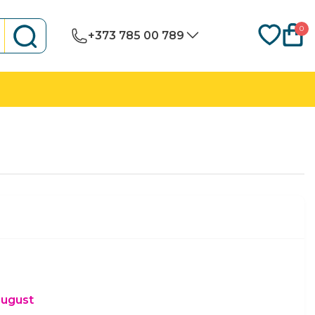
0
+373 785 00 789
august