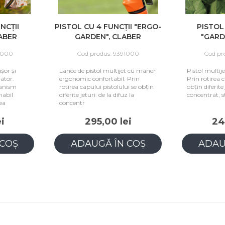
CȚII
PISTOL CU 4 FUNCȚII "ERGO-
PISTOL C
BER
GARDEN", CLABER
"GARDEN
00
Cod produs: 9391000
Cod prod
r și
Lance de pistol multijet cu mâner
Pistol multijet
or.
ergonomic confortabil. Prin
Prin rotirea cap
ism
rotirea capului pistolului se obțin
obțin diferite jet
il
diferite jeturi: de la difuz la
concentrat, str
concentr
295,00 lei
245,
OȘ
ADAUGĂ ÎN COȘ
ADAUG