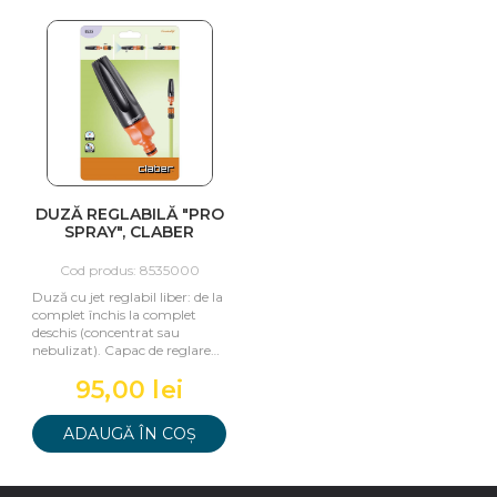
DUZĂ REGLABILĂ "PRO
SPRAY", CLABER
Cod produs: 8535000
Duză cu jet reglabil liber: de la
complet închis la complet
deschis (concentrat sau
nebulizat). Capac de reglare
cu blocare anti-deșuru
95,00 lei
ADAUGĂ ÎN COȘ