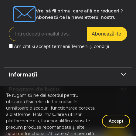
Vrei să fii primul care află de reduceri ?
Abonează-te la newsletterul nostru
Abonează-te
Am citit și accept termenii
Termeni și condiții
Informații
Program de lucru
Te rugăm să ne dai acordul pentru
utilizarea fișierelor de tip cookie în
Contacte
următoarele scopuri: funcționarea corectă
a platformei Hola, măsurarea utilizării
platformei Hola, funcționalități avansate
Accept
precum produse recomandate și alte
Hola | Magazin online Home & Garden © 2026
tipuri de funcționalități care să ne permită