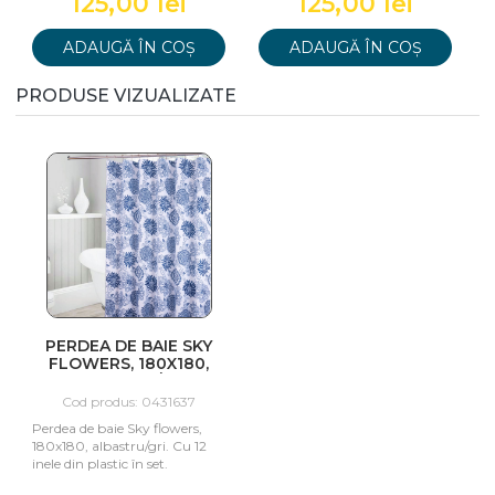
0 lei
125,00 lei
125,00 l
 ÎN COȘ
ADAUGĂ ÎN COȘ
ADAUGĂ ÎN 
PRODUSE VIZUALIZATE
PERDEA DE BAIE SKY
FLOWERS, 180X180,
ALBASTRU/GRI
Cod produs: 0431637
Perdea de baie Sky flowers,
180x180, albastru/gri. Cu 12
inele din plastic în set.