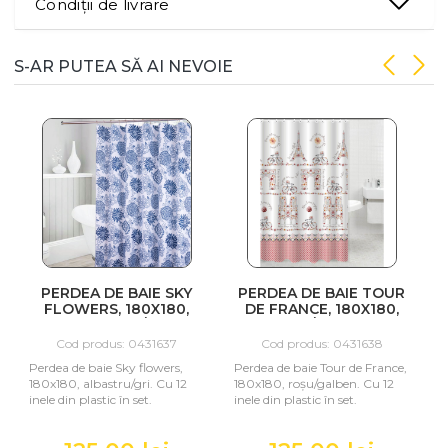
Condiții de livrare
S-AR PUTEA SĂ AI NEVOIE
 BAIE SKY
PERDEA DE BAIE TOUR
PERDEA DE BAIE 
 180X180,
DE FRANCE, 180X180,
180X180, ALB/GR
RU/GRI
ROȘU/GALBEN
s: 0431637
Cod produs: 0431638
Cod produs: 043
Sky flowers,
Perdea de baie Tour de France,
Perdea de baie Mosaic
ru/gri. Cu 12
180x180, roșu/galben. Cu 12
180x180, alb/gri/bej. C
în set.
inele din plastic în set.
inele din plastic în set.