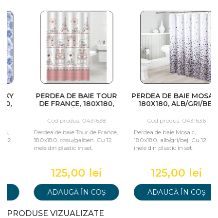
PERDEA DE BAIE TOUR
PERDEA DE BAIE MOSAIC,
DE FRANCE, 180X180,
180X180, ALB/GRI/BEJ
1
ROȘU/GALBEN
Cod produs: 0431638
Cod produs: 0431636
Perdea de baie Tour de France,
Perdea de baie Mosaic,
P
180x180, roșu/galben. Cu 12
180x180, alb/gri/bej. Cu 12
a
inele din plastic în set.
inele din plastic în set.
p
125,00 lei
125,00 lei
ADAUGĂ ÎN COȘ
ADAUGĂ ÎN COȘ
PRODUSE VIZUALIZATE