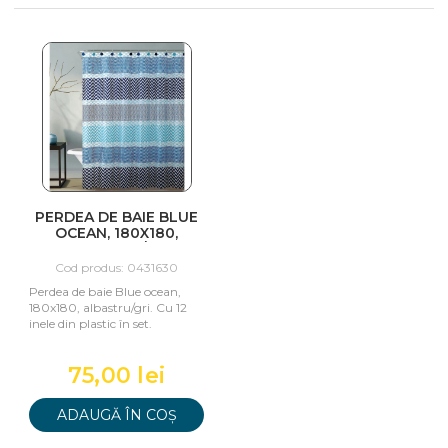
PERDEA DE BAIE BLUE
OCEAN, 180X180,
ALBASTRU/GRI
Cod produs: 0431630
Perdea de baie Blue ocean,
180x180, albastru/gri. Cu 12
inele din plastic în set.
75,00 lei
ADAUGĂ ÎN COȘ