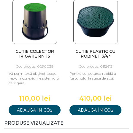
CUTIE COLECTOR
CUTIE PLASTIC CU
IRIGAȚIE RN 15
ROBINET 3/4"
Cod produs: 0230038
Cod produs: 0112613
Vă permite să obțineți acces
Pentru conectarea rapidă a
P
rapid la conexiunile sistemului
furtunului la sursa de apă.
8
de irigare.
110,00 lei
410,00 lei
ADAUGĂ ÎN COȘ
ADAUGĂ ÎN COȘ
PRODUSE VIZUALIZATE