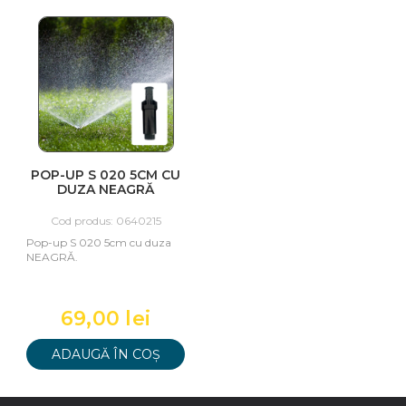
POP-UP S 020 5CM CU
DUZA NEAGRĂ
Cod produs: 0640215
Pop-up S 020 5cm cu duza
NEAGRĂ.
69,00 lei
ADAUGĂ ÎN COȘ