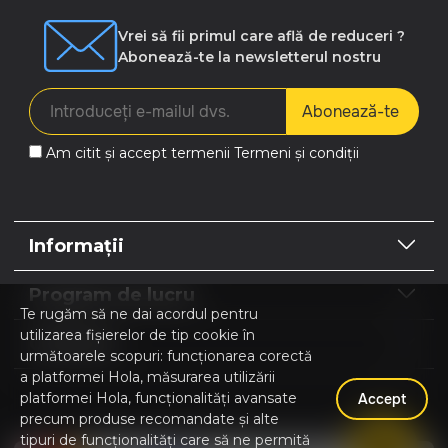
Vrei să fii primul care află de reduceri ?
Abonează-te la newsletterul nostru
Abonează-te
Am citit și accept termenii
Termeni și condiții
Informații
Program de lucru
Te rugăm să ne dai acordul pentru
utilizarea fișierelor de tip cookie în
Contacte
următoarele scopuri: funcționarea corectă
a platformei Hola, măsurarea utilizării
platformei Hola, funcționalități avansate
Accept
precum produse recomandate și alte
Hola | Magazin online Home & Garden © 2026
tipuri de funcționalități care să ne permită