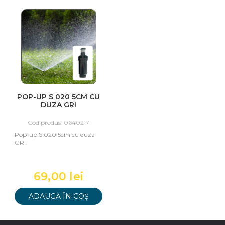
POP-UP S 020 5CM CU
DUZA GRI
Cod produs: 0640217
Pop-up S 020 5cm cu duza
GRI.
69,00 lei
ADAUGĂ ÎN COȘ