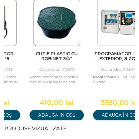
CUTIE PLASTIC CU
PROGRAMATOR I-DIAL
ROBINET 3/4"
EXTERIOR, 8 ZONE
Cod produs: 0112613
Cod produs: 0640432
Pentru conectarea rapidă a
Programator I-DIAL exterior,
i
furtunului la sursa de apă.
8 zone.
410,00 lei
3550,00 lei
ADAUGĂ ÎN COȘ
ADAUGĂ ÎN COȘ
PRODUSE VIZUALIZATE