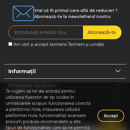
Vrei să fii primul care află de reduceri ?
Abonează-te la newsletterul nostru
Abonează-te
Am citit și accept termenii
Termeni și condiții
Informații
Program de lucru
Te rugăm să ne dai acordul pentru
utilizarea fișierelor de tip cookie în
Contacte
următoarele scopuri: funcționarea corectă
a platformei Hola, măsurarea utilizării
platformei Hola, funcționalități avansate
Accept
precum produse recomandate și alte
Hola | Magazin online Home & Garden © 2026
tipuri de funcționalități care să ne permită