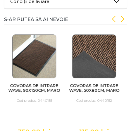
Condiții de livrare
S-AR PUTEA SĂ AI NEVOIE
COVORAS DE INTRARE
COVORAS DE INTRARE
WAVE, 90X150CM, MARO
WAVE, 50X80CM, MARO
W
Cod produs: 0440155
Cod produs: 0440152