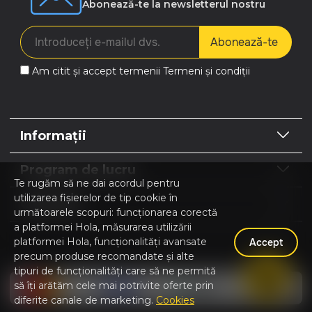
Abonează-te la newsletterul nostru
Abonează-te
Am citit și accept termenii
Termeni și condiții
Informații
Program de lucru
Te rugăm să ne dai acordul pentru
utilizarea fișierelor de tip cookie în
Contacte
următoarele scopuri: funcționarea corectă
a platformei Hola, măsurarea utilizării
platformei Hola, funcționalități avansate
Accept
precum produse recomandate și alte
Hola | Magazin online Home & Garden © 2026
tipuri de funcționalități care să ne permită
să îți arătăm cele mai potrivite oferte prin
diferite canale de marketing.
Cookies