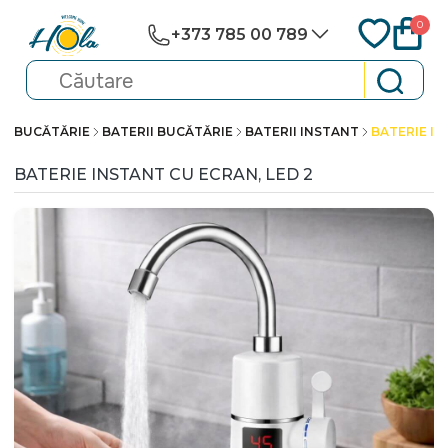
0
+373 785 00 789
BUCĂTĂRIE
BATERII BUCĂTĂRIE
BATERII INSTANT
BATERIE IN
BATERIE INSTANT CU ECRAN, LED 2