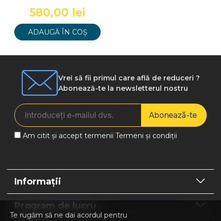
apei calde scade proportional
580,00 lei
cu cres
ADAUGĂ ÎN COȘ
Vrei să fii primul care află de reduceri ?
Abonează-te la newsletterul nostru
Abonează-te
Am citit și accept termenii
Termeni și condiții
Informații
Program de lucru
Te rugăm să ne dai acordul pentru