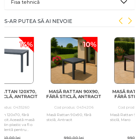
Fisa tehnică
S-AR PUTEA SĂ AI NEVOIE
%
10%
10%
0,
MASĂ RATTAN 90X90,
MASĂ RATTAN 90X90,
CIT
FĂRĂ STICLĂ, ANTRACIT
FĂRĂ STICLĂ, MARO
Cod produs: 0434206
Cod produs: 0434205
Masă Rattan 90x90, fără
Masă Rattan 90x90, fără
să
sticlă, Antracit
sticlă, Maro
o
990,00 lei
990,00 lei