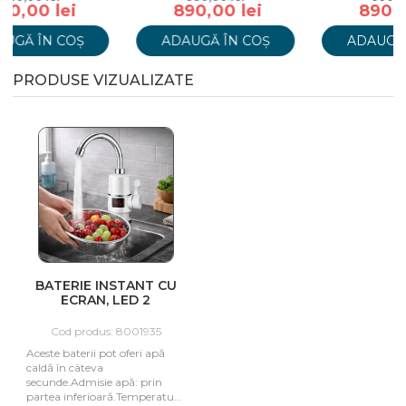
890,00 lei
890,00 lei
ADAUGĂ ÎN COȘ
ADAUGĂ ÎN COȘ
PRODUSE VIZUALIZATE
BATERIE INSTANT CU
ECRAN, LED 2
Cod produs: 8001935
Aceste baterii pot oferi apă
caldă în câteva
secunde.Admisie apă: prin
partea inferioară.Temperatura