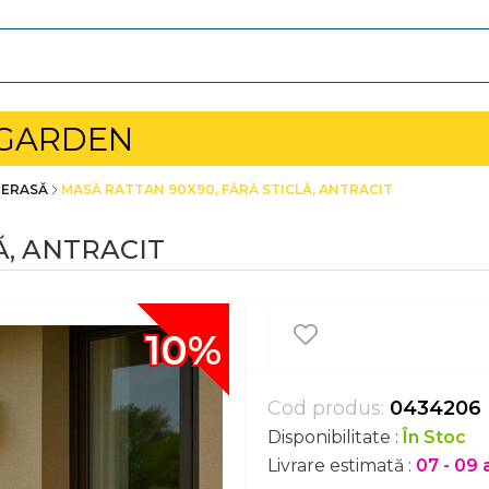
 GARDEN
TERASĂ
MASĂ RATTAN 90X90, FĂRĂ STICLĂ, ANTRACIT
Ă, ANTRACIT
10%
Cod produs:
0434206
Disponibilitate :
În Stoc
Livrare estimată :
07 - 09