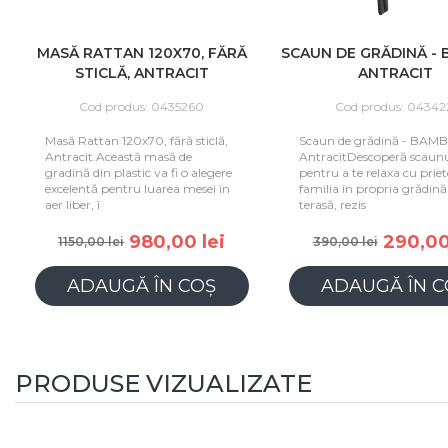
MASĂ RATTAN 120X70, FĂRĂ
SCAUN DE GRĂDINĂ -
STICLĂ, ANTRACIT
ANTRACIT
Cod produs: 0435260
Cod produs: 04342
Masă Rattan 120x70, fără sticlă,
Scaun de grădină - BAM
Antracit.Această masă de
AntracitDescoperă scaunul
gradină din plastic va fi o alegere
pentru a te relaxa cu priet
excelentă pentru luarea mesei în
familia în propria grădină
aer liber, î
terasă, rezis
980,00 lei
290,00
1150,00 lei
390,00 lei
ADAUGĂ ÎN COȘ
ADAUGĂ ÎN C
PRODUSE VIZUALIZATE