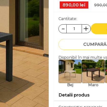
890,00
lei
990,0
Cantitate:
-
+
CUMPARĂ 
Disponibil în mai multe v
Bej
Maro
Detalii produs