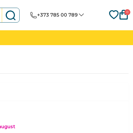
0
+373 785 00 789
 august