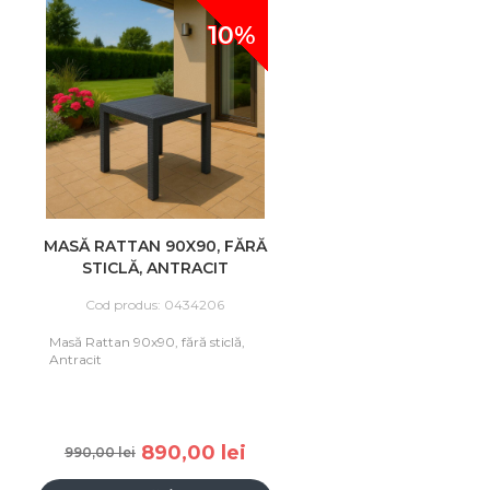
10%
MASĂ RATTAN 90X90, FĂRĂ
STICLĂ, ANTRACIT
Cod produs: 0434206
Masă Rattan 90x90, fără sticlă,
Antracit
890,00 lei
990,00 lei