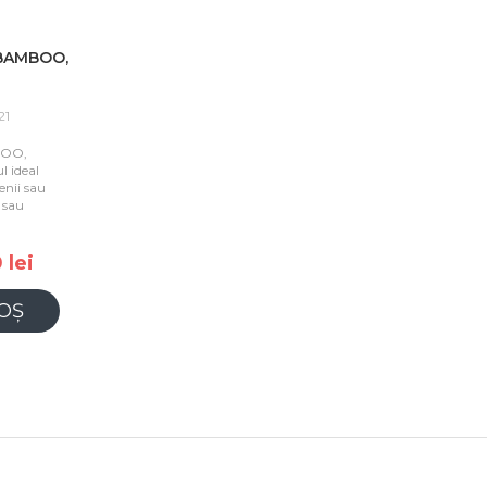
 BAMBOO,
21
BOO,
 ideal
enii sau
 sau
 lei
OȘ