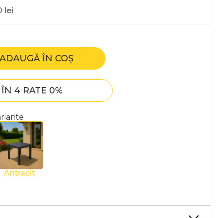
0
lei
ADAUGĂ ÎN COȘ
ÎN 4 RATE 0%
ariante
Antracit