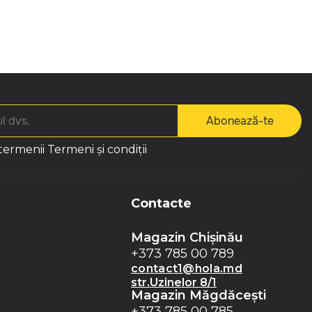
Abonează-te
 termenii
Termeni și condiții
Contacte
Magazin Chișinău
+373 785 00 789
contact1@hola.md
str.Uzinelor 8/1
Magazin Măgdăceşti
+373 785 00 785