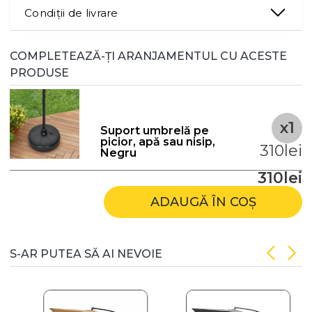
Condiții de livrare
COMPLETEAZĂ-ȚI ARANJAMENTUL CU ACESTE
PRODUSE
x1
Suport umbrelă pe
picior, apă sau nisip,
310lei
Negru
310lei
ADAUGĂ ÎN COȘ
S-AR PUTEA SĂ AI NEVOIE