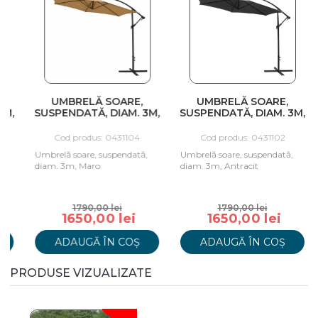
UMBRELĂ SOARE,
UMBRELĂ SOARE,
SUSPENDATĂ, DIAM. 3M,
SUSPENDATĂ, DIAM. 3M,
MARO
ANTRACIT
Cod produs: 0431104
Cod produs: 0431102
Umbrelă soare, suspendată,
Umbrelă soare, suspendată,
U
diam. 3m, Maro
diam. 3m, Antracit
i
2
1790,00 lei
1790,00 lei
1650,00 lei
1650,00 lei
ADAUGĂ ÎN COȘ
ADAUGĂ ÎN COȘ
PRODUSE VIZUALIZATE