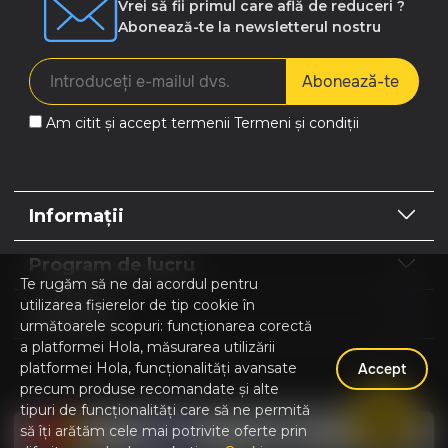
Vrei să fii primul care află de reduceri ?
Abonează-te la newsletterul nostru
Abonează-te
Am citit și accept termenii
Termeni și condiții
Informații
Program de lucru
Te rugăm să ne dai acordul pentru
utilizarea fișierelor de tip cookie în
Contacte
următoarele scopuri: funcționarea corectă
a platformei Hola, măsurarea utilizării
platformei Hola, funcționalități avansate
Accept
precum produse recomandate și alte
Hola | Magazin online Home & Garden © 2026
tipuri de funcționalități care să ne permită
să îți arătăm cele mai potrivite oferte prin