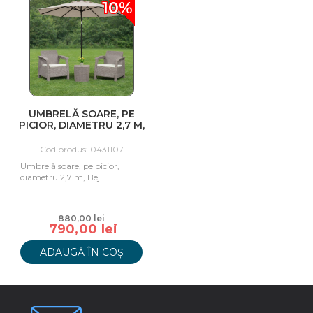
10%
UMBRELĂ SOARE, PE
PICIOR, DIAMETRU 2,7 M,
BEJ
Cod produs: 0431107
Umbrelă soare, pe picior,
diametru 2,7 m, Bej
880,00 lei
790,00 lei
ADAUGĂ ÎN COȘ