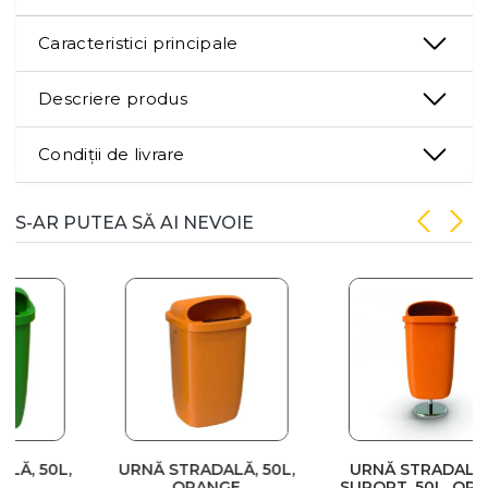
Caracteristici principale
Descriere produs
Condiții de livrare
S-AR PUTEA SĂ AI NEVOIE
,
URNĂ STRADALĂ, 50L,
URNĂ STRADALĂ PE
ORANGE
SUPORT, 50L, ORANGE