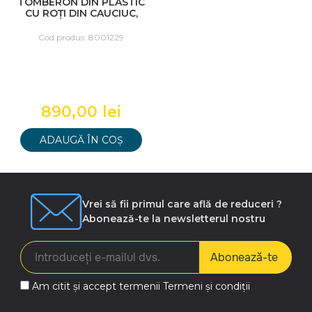
TOMBERON DIN PLASTIC
CU ROȚI DIN CAUCIUC,
120 L, STANDART,
GERMANIA, ALBASTRU
Cod produs: 8001229
890,00 lei
ADAUGĂ ÎN COȘ
Vrei să fii primul care află de reduceri ?
Abonează-te la newsletterul nostru
Abonează-te
Am citit și accept termenii
Termeni și condiții