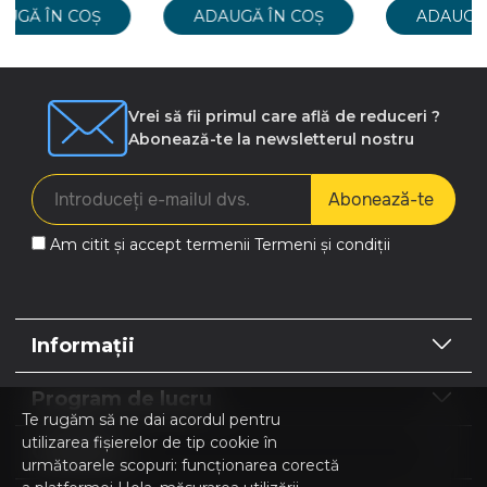
Ș
ADAUGĂ ÎN COȘ
ADAUGĂ ÎN COȘ
Vrei să fii primul care află de reduceri ?
Abonează-te la newsletterul nostru
Abonează-te
Am citit și accept termenii
Termeni și condiții
Informații
Program de lucru
Te rugăm să ne dai acordul pentru
utilizarea fișierelor de tip cookie în
Contacte
următoarele scopuri: funcționarea corectă