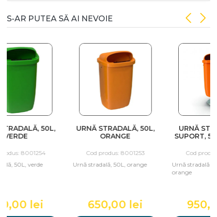
S-AR PUTEA SĂ AI NEVOIE
0L,
URNĂ STRADALĂ, 50L,
URNĂ STRADALĂ PE
ORANGE
SUPORT, 50L, ORANGE
4
Cod produs: 8001253
Cod produs: 8001251
Urnă stradală, 50L, orange
Urnă stradală pe suport, 50L,
orange
i
650,00 lei
950,00 lei