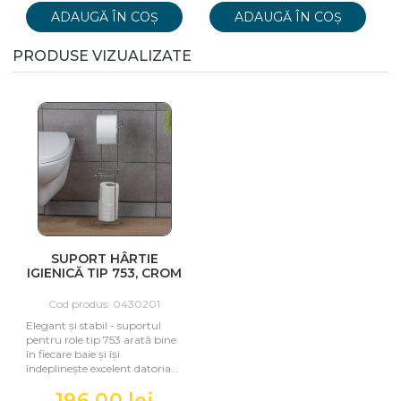
ADAUGĂ ÎN COȘ
ADAUGĂ ÎN COȘ
PRODUSE VIZUALIZATE
SUPORT HÂRTIE
IGIENICĂ TIP 753, CROM
Cod produs: 0430201
Elegant și stabil - suportul
pentru role tip 753 arată bine
în fiecare baie și își
îndeplinește excelent datoria
practică: accesoriul pentru
196,00 lei