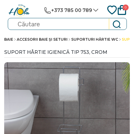
0
+373 785 00 789
BAIE
ACCESORII BAIE ȘI SETURI
SUPORTURI HÂRTIE WC
SUPOR
SUPORT HÂRTIE IGIENICĂ TIP 753, CROM