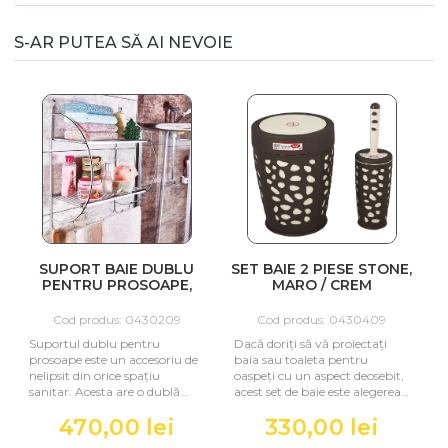
S-AR PUTEA SĂ AI NEVOIE
SUPORT BAIE DUBLU
SET BAIE 2 PIESE STONE,
PENTRU PROSOAPE,
MARO / CREM
SCREW FIX 768, CROM
Cod produs: 0430209
Cod produs: 0430409
Suportul dublu pentru
Dacă doriți să vă proiectați
prosoape este un accesoriu de
baia sau toaleta pentru
nelipsit din orice spațiu
oaspeți cu un aspect deosebit,
sanitar. Acesta are o dublă
acest set de baie este alegerea
funcționalitate, fiind și etajeră
potrivită! Accesoriile p
470,00 lei
330,00 lei