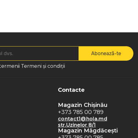
Abonează-te
 termenii
Termeni și condiții
Contacte
Magazin Chișinău
+373 785 00 789
contact1@hola.md
str.Uzinelor 8/1
Magazin Măgdăceşti
+373 785 00 785