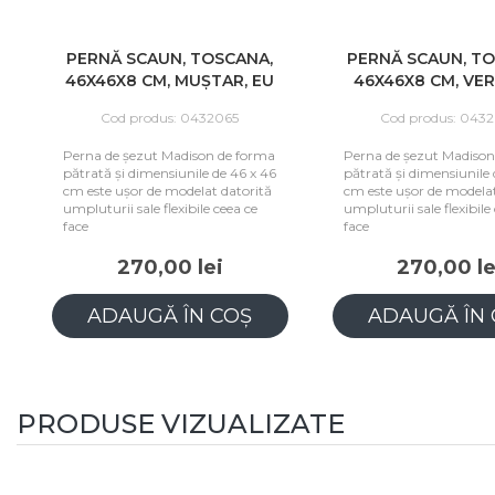
PERNĂ SCAUN, TOSCANA,
PERNĂ SCAUN, TOS
46X46X8 CM, MUȘTAR, EU
46X46X8 CM, VERD
Cod produs: 0432065
Cod produs: 04320
Perna de șezut Madison de forma
Perna de șezut Madison d
pătrată și dimensiunile de 46 x 46
pătrată și dimensiunile de
cm este ușor de modelat datorită
cm este ușor de modelat d
umpluturii sale flexibile ceea ce
umpluturii sale flexibile c
face
face
270,00 lei
270,00 lei
ADAUGĂ ÎN COȘ
ADAUGĂ ÎN C
PRODUSE VIZUALIZATE