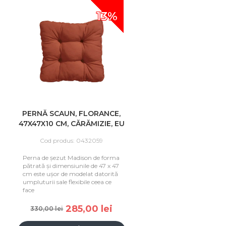
13%
PERNĂ SCAUN, FLORANCE,
47X47X10 CM, CĂRĂMIZIE, EU
Cod produs: 0432059
Perna de șezut Madison de forma
pătrată și dimensiunile de 47 x 47
cm este ușor de modelat datorită
umpluturii sale flexibile ceea ce
face
285,00 lei
330,00 lei