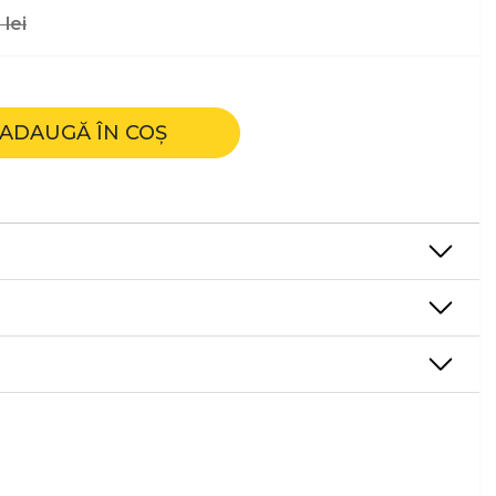
0
lei
ADAUGĂ ÎN COȘ