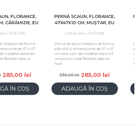
N, FLORANCE,
PERNĂ SCAUN, FLORANCE,
PER
 CĂRĂMIZIE, EU
47X47X10 CM, MUȘTAR, EU
47
us: 0432059
Cod produs: 0432058
 Madison de forma
Perna de șezut Madison de forma
Pern
nsiunile de 47 x 47
pătrată și dimensiunile de 47 x 47
pătra
 modelat datorită
cm este ușor de modelat datorită
cm es
flexibile ceea ce
umpluturii sale flexibile ceea ce
umplu
face
face
285,00 lei
285,00 lei
330,00 lei
33
Ă ÎN COȘ
ADAUGĂ ÎN COȘ