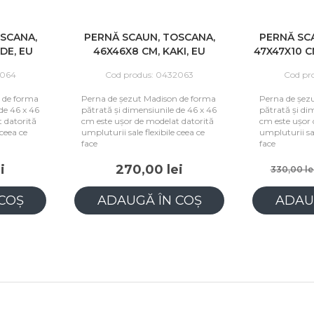
CANA,
PERNĂ SCAUN, TOSCANA,
PERNĂ SCAU
E, EU
46X46X8 CM, KAKI, EU
47X47X10 CM,
64
Cod produs: 0432063
Cod prod
e forma
Perna de șezut Madison de forma
Perna de șezut
 46 x 46
pătrată și dimensiunile de 46 x 46
pătrată și dime
atorită
cm este ușor de modelat datorită
cm este ușor de
eea ce
umpluturii sale flexibile ceea ce
umpluturii sale 
face
face
270,00 lei
330,00 lei
OȘ
ADAUGĂ ÎN COȘ
ADAUG