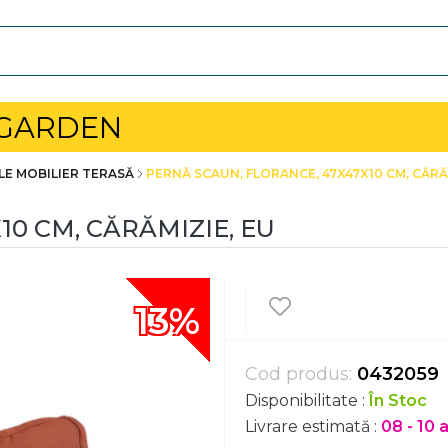
 GARDEN
ELE MOBILIER TERASĂ
PERNĂ SCAUN, FLORANCE, 47X47X10 CM, CĂRĂ
10 CM, CĂRĂMIZIE, EU
13%
Cod produs:
0432059
Disponibilitate :
În Stoc
Livrare estimată :
08 - 10 