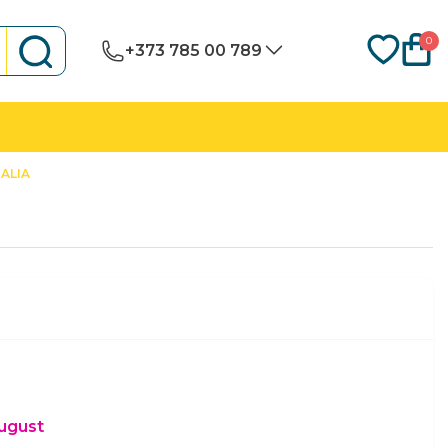
0
+373 785 00 789
ALIA
august