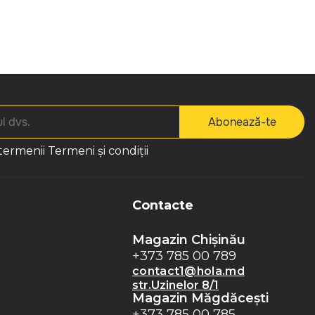
Abonează-te
 termenii
Termeni și condiții
Contacte
Magazin Chișinău
+373 785 00 789
contact1@hola.md
str.Uzinelor 8/1
Magazin Măgdăceşti
+373 785 00 785