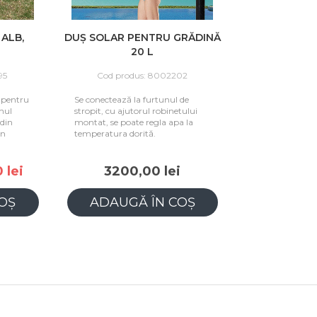
ALB,
DUȘ SOLAR PENTRU GRĂDINĂ
20 L
95
Cod produs: 8002202
 pentru
Se conectează la furtunul de
nul
stropit, cu ajutorul robinetului
 din
montat, se poate regla apa la
gn
temperatura dorită.
 lei
3200,00 lei
OȘ
ADAUGĂ ÎN COȘ