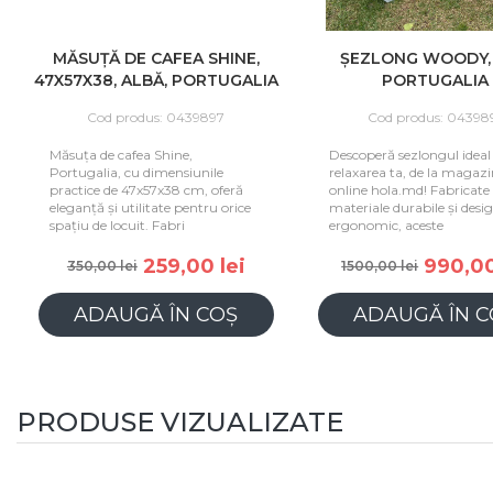
MĂSUȚĂ DE CAFEA SHINE,
ȘEZLONG WOODY, 
47X57X38, ALBĂ, PORTUGALIA
PORTUGALIA
Cod produs: 0439897
Cod produs: 04398
Măsuța de cafea Shine,
Descoperă sezlongul ideal
Portugalia, cu dimensiunile
relaxarea ta, de la magazi
practice de 47x57x38 cm, oferă
online hola.md! Fabricate
eleganță și utilitate pentru orice
materiale durabile și desi
spațiu de locuit. Fabri
ergonomic, aceste
259,00 lei
990,00
350,00 lei
1500,00 lei
ADAUGĂ ÎN COȘ
ADAUGĂ ÎN C
PRODUSE VIZUALIZATE