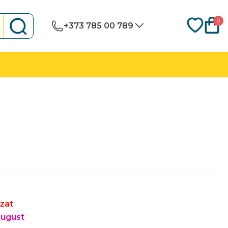
0
+373 785 00 789
zat
august