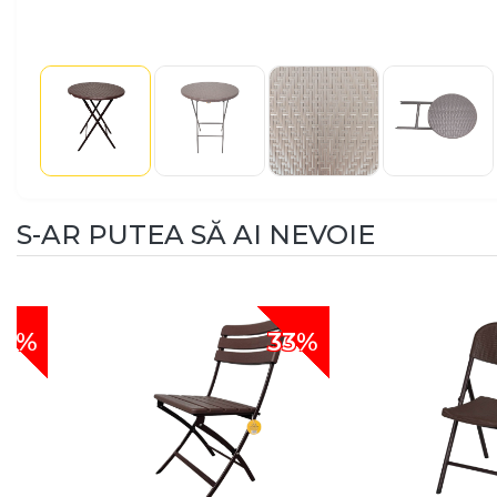
S-AR PUTEA SĂ AI NEVOIE
4%
33%