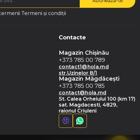
Abonează-te
 termenii
Termeni și condiții
Contacte
Magazin Chișinău
+373 785 00 789
contact1@hola.md
str.Uzinelor 8/1
Magazin Măgdăceşti
+373 785 00 785
contact@hola.md
St. Calea Orheiului 100 (km 17)
sat. Magdacesti, 4829,
raionul Criuleni