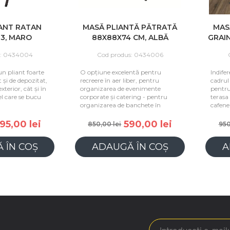
ANT RATAN
MASĂ PLIANTĂ PĂTRATĂ
MASĂ
3, MARO
88X88X74 CM, ALBĂ
GRAIN
: 0434004
Cod produs: 0434006
C
 pliant foarte
O opțiune excelentă pentru
Indifere
și de depozitat,
recreere în aer liber, pentru
cadrul 
terior, cât și în
organizarea de evenimente
pentru 
 care se bucu
corporate și catering - pentru
terasa 
organizarea de banchete în
cafenele
5,00 lei
590,00 lei
850,00 lei
950,
ÎN COȘ
ADAUGĂ ÎN COȘ
A