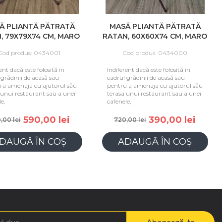
 PLIANTĂ PĂTRATĂ
MASĂ PLIANTĂ PĂTRATĂ
, 79X79X74 CM, MARO
RATAN, 60X60X74 CM, MARO
od produs: 0434001
Cod produs: 0434000
nt dacă este folosită în
Indiferent dacă este folosită în
grădinii de acasă sau
cadrul grădinii de acasă sau
a amenaja cu ajutorul său
pentru a amenaja cu ajutorul său
unui restaurant sau a unei
terasa unui restaurant sau a unei
,
cafenele,
590,00 lei
390,00 lei
00 lei
720,00 lei
DAUGĂ ÎN COȘ
ADAUGĂ ÎN COȘ