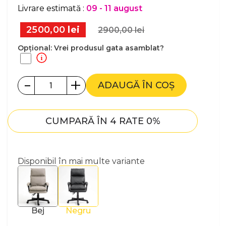
Livrare estimată :
09 - 11 august
2500,00
lei
2900,00
lei
Opțional: Vrei produsul gata asamblat?
-
+
ADAUGĂ ÎN COȘ
CUMPARĂ ÎN 4 RATE 0%
Disponibil în mai multe variante
Bej
Negru