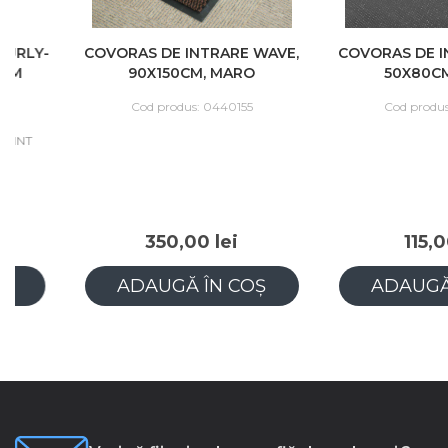
COVORAS DE INTRARE WAVE,
COVORAS DE INTRAR
90X150CM, MARO
50X80CM, MAR
Cod produs: 0440155
Cod produs: 04401
350,00 lei
115,00 lei
ADAUGĂ ÎN COȘ
ADAUGĂ ÎN C