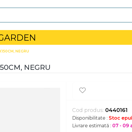
 GARDEN
X150CM, NEGRU
150CM, NEGRU
Cod produs:
0440161
Disponibilitate :
Stoc epui
Livrare estimată :
07 - 09