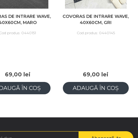
INTRARE WAVE,
COVORAS DE INTRARE WAVE,
COVOR
CM, MARO
40X60CM, GRI
us: 0440151
Cod produs: 0440145
00 lei
69,00 lei
Ă ÎN COȘ
ADAUGĂ ÎN COȘ