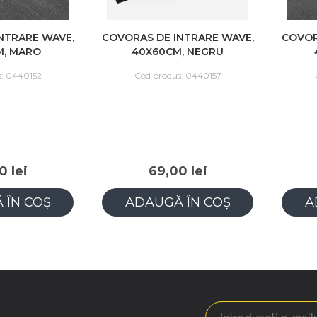
E WAVE,
COVORAS DE INTRARE WAVE,
COVORAS DE 
O
40X60CM, NEGRU
40X60
52
Cod produs: 0440157
Cod prod
69,00 lei
69,
OȘ
ADAUGĂ ÎN COȘ
ADAUG