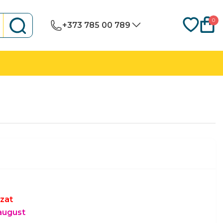
0
+373 785 00 789
zat
 august