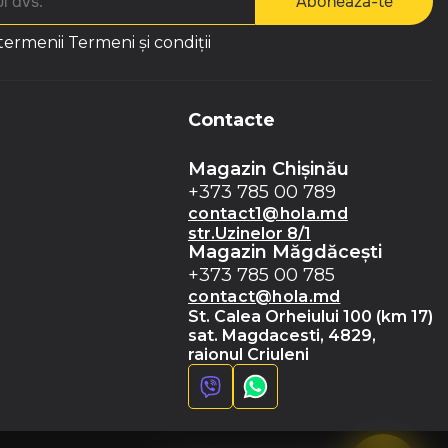
Abonează-te
 termenii
Termeni și condiții
Contacte
Magazin Chișinău
+373 785 00 789
contact1@hola.md
str.Uzinelor 8/1
Magazin Măgdăceşti
+373 785 00 785
contact@hola.md
St. Calea Orheiului 100 (km 17)
sat. Magdacesti, 4829,
raionul Criuleni