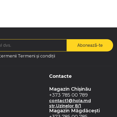
Abonează-te
 termenii
Termeni și condiții
Contacte
Magazin Chișinău
+373 785 00 789
contact1@hola.md
str.Uzinelor 8/1
Magazin Măgdăceşti
+373 785 00 785