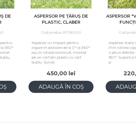
UȘ DE
ASPERSOR PE ȚĂRUȘ DE
ASPERSOR "V
R
PLASTIC, CLABER
FUNCȚI
00
Cod produs: 8708000
Cod prod
 pentru
Aspersor cu impact pentru
Aspersor static
° la 360°
irigare în sectoare de la 0° la 360°
Prin rotirea cap
montat
sau în rotație continuă, montat
4 jeturi diferite
 dublu.
pe un vârf din plastic cu vârf
180°. Suportul 
dublu. Șurub
p
450,00 lei
220,
OȘ
ADAUGĂ ÎN COȘ
ADAUG