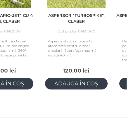
ARIO-JET" CU 4
ASPERSOR "TURBOSPIKE",
ASPER
I, CLABER
CLABER
us: 8662000
Cod produs: 8660000
 multifuncțional.
Aspersor static cu ploaie fin
Desi
ului se pot obține
atomizată pentru o zonă
pent
: duș, lamă, 360°,
circulară. Suprafața maximă
gazon
său este proiectat
irigată 40 m².
sparg
trans
00 lei
120,00 lei
Ă ÎN COȘ
ADAUGĂ ÎN COȘ