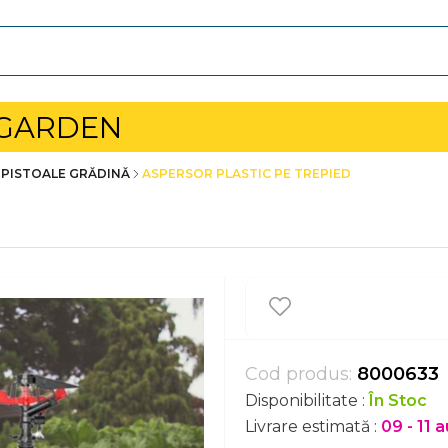
 GARDEN
 PISTOALE GRĂDINĂ
ASPERSOR PLASTIC PE TREPIED
Cod produs:
8000633
Disponibilitate :
În Stoc
Livrare estimată :
09 - 11 