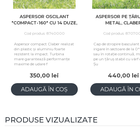
ASPERSOR OSCILANT
ASPERSOR PE ȚĂR
"COMPACT-160" CU 14 DUZE,
METAL, CLABE
CLABER
Cod produs: 8740000
Cod produs: 87070
Aspersor compact Claber realizat
Cap de stropire basculant
din plastic și aluminiu foarte
irigare în sectoare de la 0
rezistent la impact. Turbina
sau în rotație continuă, 
mare garantează performanțe
pe un țăruș stabil cu vârf
maxime de udare f
Șu
350,00 lei
440,00 lei
ADAUGĂ ÎN COȘ
ADAUGĂ ÎN C
PRODUSE VIZUALIZATE