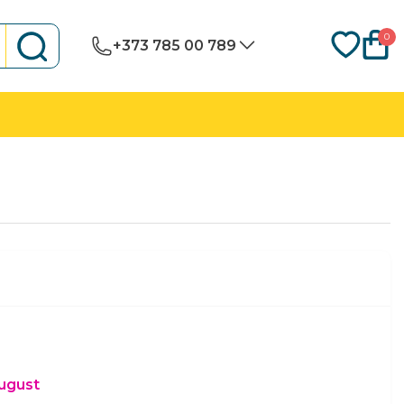
0
+373 785 00 789
august