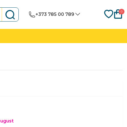
0
+373 785 00 789
august