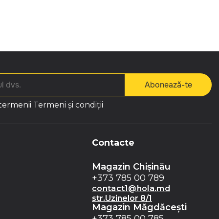
Abonează-te
 termenii
Termeni și condiții
Contacte
Magazin Chișinău
+373 785 00 789
contact1@hola.md
str.Uzinelor 8/1
Magazin Măgdăceşti
+373 785 00 785