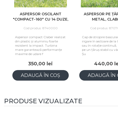
ASPERSOR OSCILANT
ASPERSOR PE ȚĂR
"COMPACT-160" CU 14 DUZE,
METAL, CLABE
CLABER
Cod produs: 8740000
Cod produs: 87070
Aspersor compact Claber realizat
Cap de stropire basculant
din plastic și aluminiu foarte
irigare în sectoare de la 0
rezistent la impact. Turbina
sau în rotație continuă, 
mare garantează performanțe
pe un țăruș stabil cu vârf
maxime de udare f
Șu
350,00 lei
440,00 lei
ADAUGĂ ÎN COȘ
ADAUGĂ ÎN C
PRODUSE VIZUALIZATE