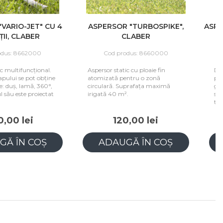
ARIO-JET" CU 4
ASPERSOR "TURBOSPIKE",
ASPER
I, CLABER
CLABER
us: 8662000
Cod produs: 8660000
 multifuncțional.
Aspersor static cu ploaie fin
Desi
ului se pot obține
atomizată pentru o zonă
pent
: duș, lamă, 360°,
circulară. Suprafața maximă
gazon
său este proiectat
irigată 40 m².
sparg
trans
00 lei
120,00 lei
Ă ÎN COȘ
ADAUGĂ ÎN COȘ