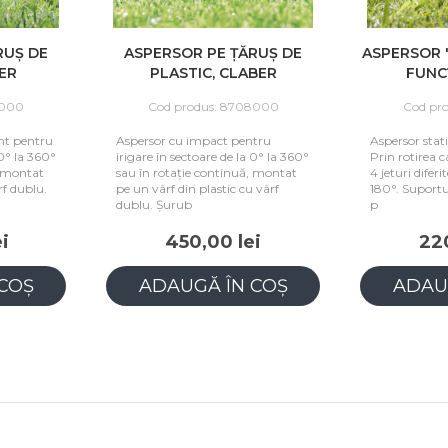
UȘ DE
ASPERSOR PE ȚĂRUȘ DE
ASPERSOR "V
R
PLASTIC, CLABER
FUNCȚI
00
Cod produs: 8708000
Cod prod
 pentru
Aspersor cu impact pentru
Aspersor static
° la 360°
irigare în sectoare de la 0° la 360°
Prin rotirea cap
montat
sau în rotație continuă, montat
4 jeturi diferite
 dublu.
pe un vârf din plastic cu vârf
180°. Suportul 
dublu. Șurub
p
450,00 lei
220,
OȘ
ADAUGĂ ÎN COȘ
ADAUG