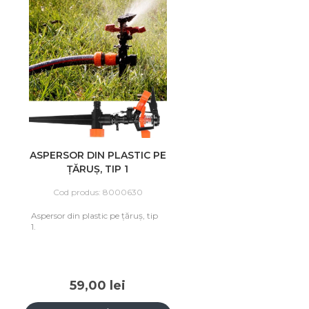
ASPERSOR DIN PLASTIC PE
ŢĂRUŞ, TIP 1
Cod produs: 8000630
Aspersor din plastic pe ţăruş, tip
1.
59,00 lei