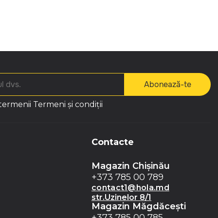
Abonează-te
 termenii
Termeni și condiții
Contacte
Magazin Chișinău
+373 785 00 789
contact1@hola.md
str.Uzinelor 8/1
Magazin Măgdăceşti
+373 785 00 785