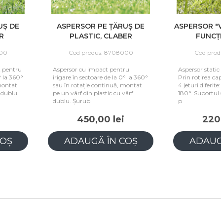
UȘ DE
ASPERSOR PE ȚĂRUȘ DE
ASPERSOR "V
R
PLASTIC, CLABER
FUNCȚI
00
Cod produs: 8708000
Cod prod
 pentru
Aspersor cu impact pentru
Aspersor static
° la 360°
irigare în sectoare de la 0° la 360°
Prin rotirea cap
montat
sau în rotație continuă, montat
4 jeturi diferite
 dublu.
pe un vârf din plastic cu vârf
180°. Suportul 
dublu. Șurub
p
450,00 lei
220,
OȘ
ADAUGĂ ÎN COȘ
ADAUG