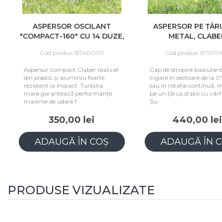
ASPERSOR OSCILANT
ASPERSOR PE ȚĂR
"COMPACT-160" CU 14 DUZE,
METAL, CLABE
CLABER
Cod produs: 8740000
Cod produs: 87070
Aspersor compact Claber realizat
Cap de stropire basculant
din plastic și aluminiu foarte
irigare în sectoare de la 0
rezistent la impact. Turbina
sau în rotație continuă, 
mare garantează performanțe
pe un țăruș stabil cu vârf
maxime de udare f
Șu
350,00 lei
440,00 lei
ADAUGĂ ÎN COȘ
ADAUGĂ ÎN C
PRODUSE VIZUALIZATE