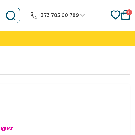
0
+373 785 00 789
august