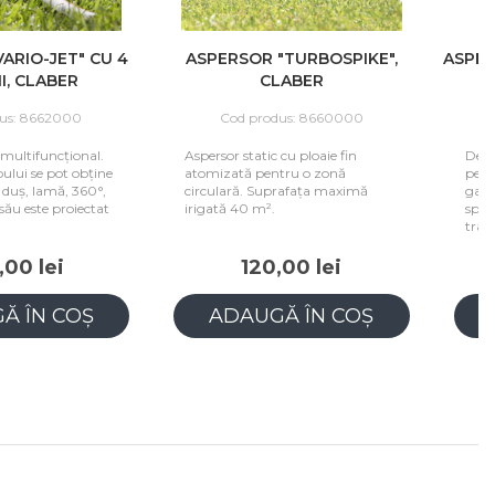
ARIO-JET" CU 4
ASPERSOR "TURBOSPIKE",
ASPER
I, CLABER
CLABER
us: 8662000
Cod produs: 8660000
 multifuncțional.
Aspersor static cu ploaie fin
Desi
ului se pot obține
atomizată pentru o zonă
pent
: duș, lamă, 360°,
circulară. Suprafața maximă
gazon
său este proiectat
irigată 40 m².
sparg
trans
00 lei
120,00 lei
Ă ÎN COȘ
ADAUGĂ ÎN COȘ