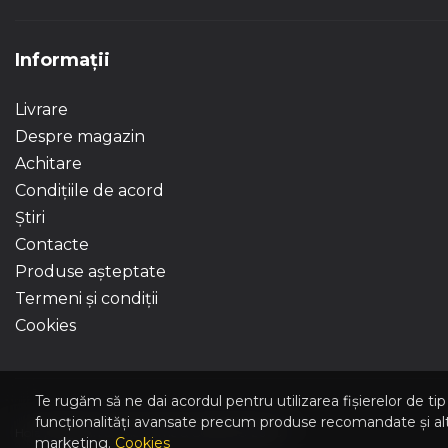
Informații
Livrare
Despre magazin
Achitare
Condițiile de acord
Știri
Contacte
Produse așteptate
Termeni și condiții
Cookies
Te rugăm să ne dai acordul pentru utilizarea fișierelor de ti
funcționalități avansate precum produse recomandate și alte t
Hola | Magazin online Home & Garden © 2026
marketing.
Cookies