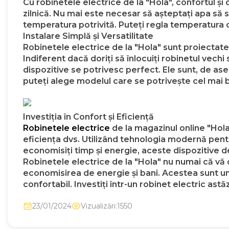
Cu robinetele electrice de la "Hola", confortul 
zilnică. Nu mai este necesar să așteptați apa să 
temperatura potrivită. Puteți regla temperatura c
Instalare Simplă și Versatilitate
Robinetele electrice de la "Hola" sunt proiectate p
Indiferent dacă doriți să înlocuiți robinetul vech
dispozitive se potrivesc perfect. Ele sunt, de aseme
puteți alege modelul care se potrivește cel mai bi
Investiția în Confort și Eficiență
Robinetele electrice
de la magazinul online "Hola" 
eficiența dvs. Utilizând tehnologia modernă pentru
economisiți timp și energie, aceste dispozitive d
Robinetele electrice de la "Hola" nu numai că vă o
economisirea de energie și bani. Acestea sunt un p
confortabil. Investiți într-un robinet electric ast
23/01/2024
Vizualizări:1550