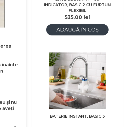
INDICATOR, BASIC 2 CU FURTUN
FLEXIBIL
535,00 lei
ADAUGĂ ÎN COȘ
gerea
 înainte
un
u și nu
e aveți
BATERIE INSTANT, BASIC 3