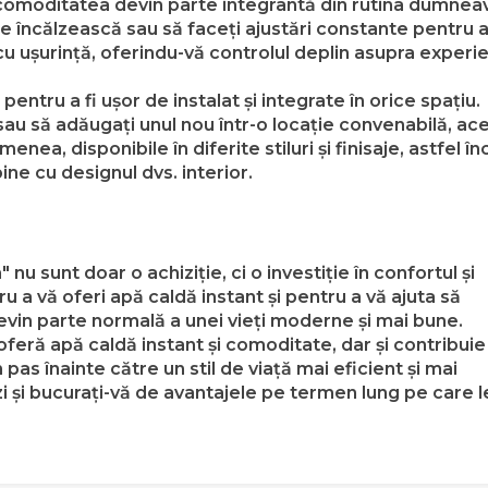
și comoditatea devin parte integrantă din rutina dumne
se încălzească sau să faceți ajustări constante pentru 
u ușurință, oferindu-vă controlul deplin asupra experie
entru a fi ușor de instalat și integrate în orice spațiu.
i sau să adăugați unul nou într-o locație convenabilă, ac
nea, disponibile în diferite stiluri și finisaje, astfel în
ne cu designul dvs. interior.
nu sunt doar o achiziție, ci o investiție în confortul și
 a vă oferi apă caldă instant și pentru a vă ajuta să
evin parte normală a unei vieți moderne și mai bune.
feră apă caldă instant și comoditate, dar și contribuie 
as înainte către un stil de viață mai eficient și mai
ăzi și bucurați-vă de avantajele pe termen lung pe care l