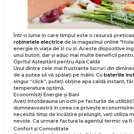
Într-o lume în care timpul este o resursă prețioa
robinetele electrice
de la magazinul online "Hola
energie în viața de zi cu zi. Aceste dispozitive i
unui buton, dar și aduc mai multe beneficii pentru 
Opritul Așteptării pentru Apa Caldă
Unul dintre cele mai frustrante lucruri din dimine
de a putea să vă spălați pe mâini. Cu
bateriile ins
singur “click”, puteți obține apa caldă instant, f
temperatura optimă.
Economisiți Energie și Bani
Aveți întotdeauna un ochi pe facturile de utilități
dumneavoastră în ceea ce privește economisirea 
necesită timp de încălzire prelungit, veți utiliza
nevoie. Ca urmare factura la agentul termic va fi
Confort și Comoditate