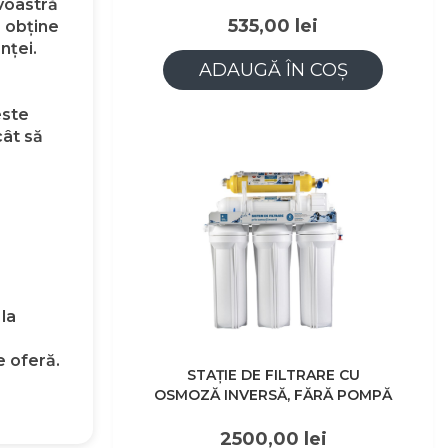
avoastră
535,00 lei
a obține
nței.
ADAUGĂ ÎN COȘ
este
cât să
la
e oferă.
STAȚIE DE FILTRARE CU
OSMOZĂ INVERSĂ, FĂRĂ POMPĂ
2500,00 lei