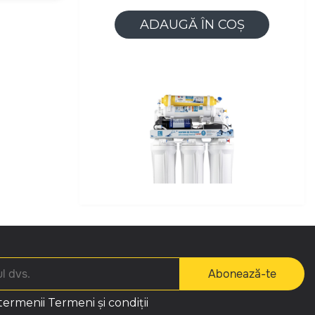
ADAUGĂ ÎN COȘ
STAȚIE DE FILTRARE CU
OSMOZĂ INVERSĂ, CU POMPĂ
Abonează-te
3500,00 lei
 termenii
Termeni și condiții