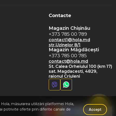
ADAUGĂ ÎN COȘ
Contacte
Magazin Chișinău
+373 785 00 789
contact1@hola.md
str.Uzinelor 8/1
Magazin Măgdăceşti
+373 785 00 785
contact@hola.md
St. Calea Orheiului 100 (km 17)
sat. Magdacesti, 4829,
raionul Criuleni
Hola, măsurarea utilizării platformei Hola,
 potrivite oferte prin diferite canale de
Accept