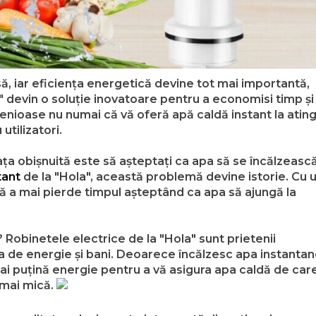
să, iar eficiența energetică devine tot mai importantă,
" devin o soluție inovatoare pentru a economisi timp și
ngenioase nu numai că vă oferă apă caldă instant la atin
utilizatori.
ața obișnuită este să așteptați ca apa să se încălzească
tant
de la "Hola", această problemă devine istorie. Cu 
ără a mai pierde timpul așteptând ca apa să ajungă la
? Robinetele electrice de la "Hola" sunt prietenii
de energie și bani. Deoarece încălzesc apa instantane
 mai puțină energie pentru a vă asigura apa caldă de car
 mai mică.