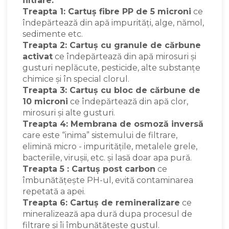
filtrare:
Treapta 1: Cartuș fibre PP de 5 microni
ce
îndepărtează din apă impurități, alge, nămol,
sedimente etc.
Treapta 2: Cartuș cu granule de cărbune
activat
ce îndepărtează din apă mirosuri și
gusturi neplăcute, pesticide, alte substanțe
chimice și în special clorul.
Treapta 3: Cartuș cu bloc de cărbune de
10 microni
ce îndepărtează din apă clor,
mirosuri și alte gusturi.
Treapta 4: Membrana de osmoză inversă
care este “inima” sistemului de filtrare,
elimină micro - impuritățile, metalele grele,
bacteriile, virușii, etc. și lasă doar apa pură.
Treapta 5 : Cartuș post carbon
ce
îmbunătățește PH-ul, evită contaminarea
repetată a apei.
Treapta 6: Cartuș de remineralizare
ce
mineralizează apa dură dupa procesul de
filtrare și îi îmbunătățește gustul.