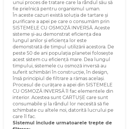
unui proces de tratare care la rândul său să
fie prielnică pentru organismul uman.
În aceste cazuri există soluția de tartare și
purificare a apei pe care o consumăm prin
SISTEMELE CU OSMOZĂ INVERSĂ. Aceste
sisteme și-au demonstrat eficiența dea
lungul anilor și eficiența lor este
demonstrată de timpul utilizării acestora. De
peste 50 de ani populația planetei folosește
acest sistem cu eficiență mare. Dea lungul
timpului, sistemele cu osmoză inversă au
suferit schimbări în construcție, în design,
însă principiul de filtrare a rămas același.
Procesul de curățare a apei din SISTEMELE
CU OSMOZĂ INVERSĂ îl fac elementele din
interior. Acestea sunt CARTUȘE care sunt
consumabile și la rândul lor necesită să fie
schimbate cu altele noi, datorită lucrului pe
care îl fac.
Sistemul include urmatoarele trepte de