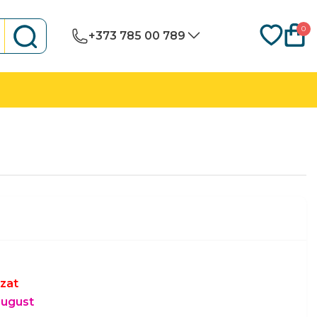
0
+373 785 00 789
zat
august