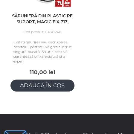
SĂPUNIERĂ DIN PLASTIC PE
SUPORT, MAGIC FIX 713,
NEAGRĂ
Cod produs: 0430248
Evitați găurirea sau distrugerea
peretelui, păstrați-vă gresia într-o
singură bucată. Soluția adezivă
garantează o fixare sigură și o
experi
110,00 lei
ADAUGĂ ÎN COȘ