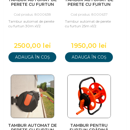
PERETE CU FURTUN
PERETE CU FURTUN
30M X1/2
25M X1/2
Cod produs: 8000638
Cod produs: 8000637
Tambur automat de perete
Tambur automat de perete
cu furtun 30m x1/2
cu furtun 25m x1/2
2500,00 lei
1950,00 lei
ADAUGĂ ÎN COȘ
ADAUGĂ ÎN COȘ
TAMBUR AUTOMAT DE
TAMBUR PENTRU