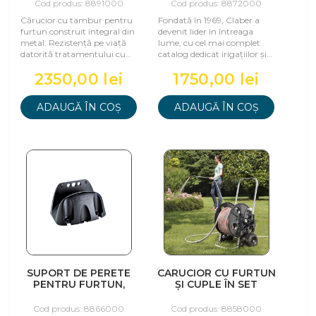
Cod produs: 8891000
Cod produs: 8872000
Cărucior cu tambur pentru
Fondată în 1969, Claber a
furtun construit integral din
devenit lider în întreaga
metal. Rezistență pe viață
lume, cu cel mai complet
datorită tratamentului cu
catalog dedicat irigațiilor și
rășină epoxidică. Ușor de asa
grădinăritului. Produsele
2350,00 lei
1750,00 lei
sale e
ADAUGĂ ÎN COȘ
ADAUGĂ ÎN COȘ
SUPORT DE PERETE
CARUCIOR CU FURTUN
PENTRU FURTUN,
ȘI CUPLE ÎN SET
CLABER
"GENIUS COMPACT-25
PRONTO"
Cod produs: 8866000
Cod produs: 8858000