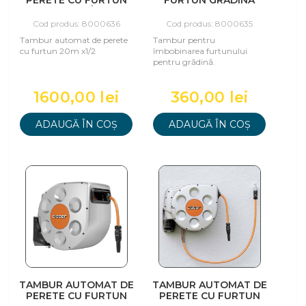
PERETE CU FURTUN
FURTUN GRĂDINĂ
20M X1/2
Cod produs: 8000636
Cod produs: 8000635
Tambur automat de perete
Tambur pentru
cu furtun 20m x1/2
îmbobinarea furtunului
pentru grădină.
1600,00 lei
360,00 lei
ADAUGĂ ÎN COȘ
ADAUGĂ ÎN COȘ
TAMBUR AUTOMAT DE
TAMBUR AUTOMAT DE
PERETE CU FURTUN
PERETE CU FURTUN