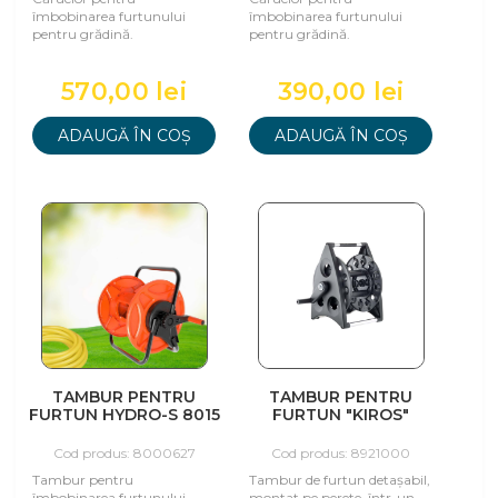
îmbobinarea furtunului
îmbobinarea furtunului
pentru grădină.
pentru grădină.
570,00 lei
390,00 lei
ADAUGĂ ÎN COȘ
ADAUGĂ ÎN COȘ
TAMBUR PENTRU
TAMBUR PENTRU
FURTUN HYDRO-S 8015
FURTUN "KIROS"
Cod produs: 8000627
Cod produs: 8921000
Tambur pentru
Tambur de furtun detașabil,
îmbobinarea furtunului
montat pe perete, într-un