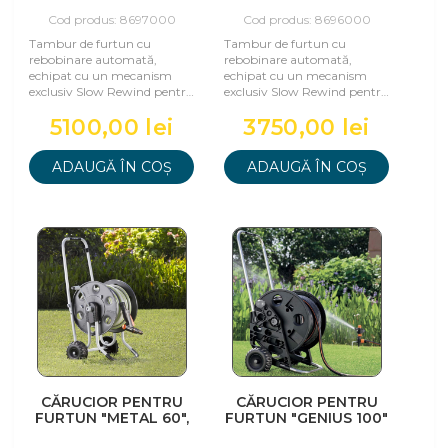
ROTOROLL
ROTOROLL
EVOLUTION 30 M
EVOLUTION 20 M
Cod produs: 8697000
Cod produs: 8696000
Tambur de furtun cu
Tambur de furtun cu
rebobinare automată,
rebobinare automată,
echipat cu un mecanism
echipat cu un mecanism
exclusiv Slow Rewind pentru
exclusiv Slow Rewind pentru
o utilizare confortabilă și
o utilizare confortabilă și
5100,00 lei
3750,00 lei
sigură. Gata de ut
sigură. Gata de ut
ADAUGĂ ÎN COȘ
ADAUGĂ ÎN COȘ
CĂRUCIOR PENTRU
CĂRUCIOR PENTRU
FURTUN "METAL 60",
FURTUN "GENIUS 100"
CLABER