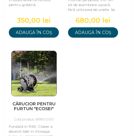
pentru grădină.
kit de asamblare ușoară,
fără utilizarea de unelte. Se
livrează complet cu
350,00 lei
680,00 lei
suporturi
ADAUGĂ ÎN COȘ
ADAUGĂ ÎN COȘ
CĂRUCIOR PENTRU
FURTUN "ECOSEI"
Cod produs: 8980000
Fondată în 1969, Claber a
devenit lider în întreaga