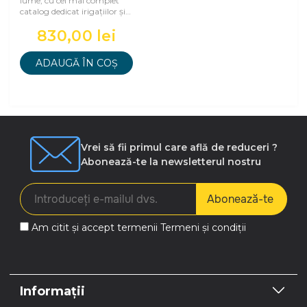
lume, cu cel mai complet
catalog dedicat irigațiilor și
grădinăritului. Produsele
830,00 lei
sale e
ADAUGĂ ÎN COȘ
Vrei să fii primul care află de reduceri ?
Abonează-te la newsletterul nostru
Abonează-te
Am citit și accept termenii
Termeni și condiții
Informații