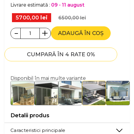
Livrare estimată :
09 - 11 august
5700,00
lei
6500,00
lei
-
+
ADAUGĂ ÎN COȘ
CUMPARĂ ÎN 4 RATE 0%
Disponibil în mai multe variante
Detalii produs
Caracteristici principale