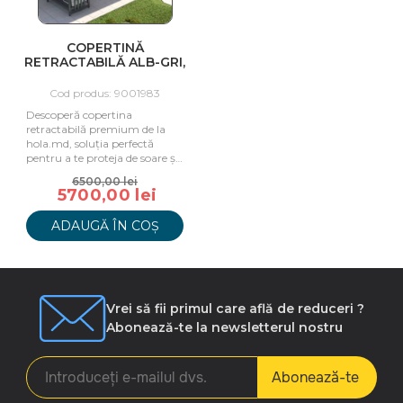
COPERTINĂ
RETRACTABILĂ ALB-GRI,
295X250 CM
Cod produs: 9001983
Descoperă copertina
retractabilă premium de la
hola.md, soluția perfectă
pentru a te proteja de soare și
a te bucura de spațiu în aer
6500,00 lei
liber.
5700,00 lei
ADAUGĂ ÎN COȘ
Vrei să fii primul care află de reduceri ?
Abonează-te la newsletterul nostru
Abonează-te