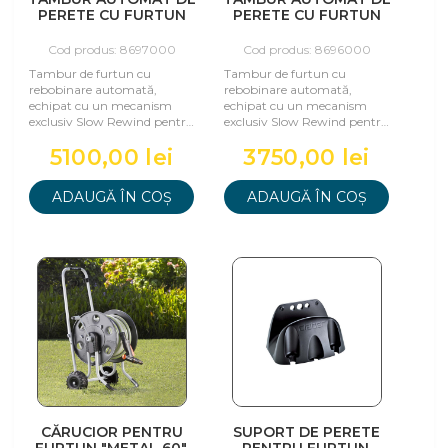
PERETE CU FURTUN
PERETE CU FURTUN
ROTOROLL
ROTOROLL
EVOLUTION 30 M
EVOLUTION 20 M
Cod produs: 8697000
Cod produs: 8696000
Tambur de furtun cu
Tambur de furtun cu
rebobinare automată,
rebobinare automată,
echipat cu un mecanism
echipat cu un mecanism
exclusiv Slow Rewind pentru
exclusiv Slow Rewind pentru
o utilizare confortabilă și
o utilizare confortabilă și
5100,00 lei
3750,00 lei
sigură. Gata de ut
sigură. Gata de ut
ADAUGĂ ÎN COȘ
ADAUGĂ ÎN COȘ
CĂRUCIOR PENTRU
SUPORT DE PERETE