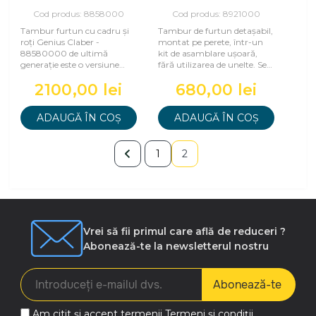
"GENIUS COMPACT-25
PRONTO"
Cod produs: 8858000
Cod produs: 8921000
Tambur furtun cu cadru și
Tambur de furtun detașabil,
roți Genius Claber -
montat pe perete, într-un
88580000 de ultimă
kit de asamblare ușoară,
generație este o versiune
fără utilizarea de unelte. Se
compactă, practică și fiabilă
livrează complet cu
2100,00 lei
680,00 lei
pentru grădinile
suporturi
ADAUGĂ ÎN COȘ
ADAUGĂ ÎN COȘ
1
2
Vrei să fii primul care află de reduceri ?
Abonează-te la newsletterul nostru
Abonează-te
Am citit și accept termenii
Termeni și condiții